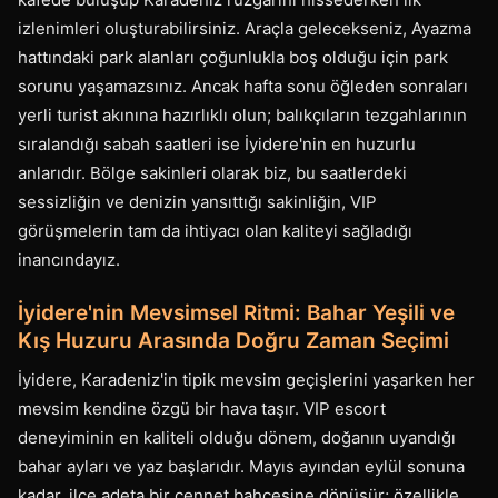
izlenimleri oluşturabilirsiniz. Araçla gelecekseniz, Ayazma
hattındaki park alanları çoğunlukla boş olduğu için park
sorunu yaşamazsınız. Ancak hafta sonu öğleden sonraları
yerli turist akınına hazırlıklı olun; balıkçıların tezgahlarının
sıralandığı sabah saatleri ise İyidere'nin en huzurlu
anlarıdır. Bölge sakinleri olarak biz, bu saatlerdeki
sessizliğin ve denizin yansıttığı sakinliğin, VIP
görüşmelerin tam da ihtiyacı olan kaliteyi sağladığı
inancındayız.
İyidere'nin Mevsimsel Ritmi: Bahar Yeşili ve
Kış Huzuru Arasında Doğru Zaman Seçimi
İyidere, Karadeniz'in tipik mevsim geçişlerini yaşarken her
mevsim kendine özgü bir hava taşır. VIP escort
deneyiminin en kaliteli olduğu dönem, doğanın uyandığı
bahar ayları ve yaz başlarıdır. Mayıs ayından eylül sonuna
kadar, ilçe adeta bir cennet bahçesine dönüşür; özellikle