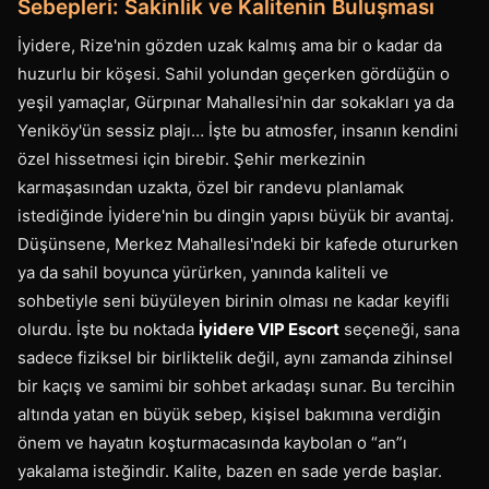
Sebepleri: Sakinlik ve Kalitenin Buluşması
İyidere, Rize'nin gözden uzak kalmış ama bir o kadar da
huzurlu bir köşesi. Sahil yolundan geçerken gördüğün o
yeşil yamaçlar, Gürpınar Mahallesi'nin dar sokakları ya da
Yeniköy'ün sessiz plajı… İşte bu atmosfer, insanın kendini
özel hissetmesi için birebir. Şehir merkezinin
karmaşasından uzakta, özel bir randevu planlamak
istediğinde İyidere'nin bu dingin yapısı büyük bir avantaj.
Düşünsene, Merkez Mahallesi'ndeki bir kafede otururken
ya da sahil boyunca yürürken, yanında kaliteli ve
sohbetiyle seni büyüleyen birinin olması ne kadar keyifli
olurdu. İşte bu noktada
İyidere VIP Escort
seçeneği, sana
sadece fiziksel bir birliktelik değil, aynı zamanda zihinsel
bir kaçış ve samimi bir sohbet arkadaşı sunar. Bu tercihin
altında yatan en büyük sebep, kişisel bakımına verdiğin
önem ve hayatın koşturmacasında kaybolan o “an”ı
yakalama isteğindir. Kalite, bazen en sade yerde başlar.