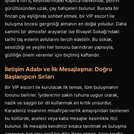
İyidere'nin iç kesimlerindeki Kaplıca mevkiinde, şehrin
gürültüsünden uzak, çay bahçeleri bulunur. Burada bir
fincan çay eşliğinde sohbet etmek, bir VIP escort ile
buluşma öncesi gerginliği almanın en doğal yoludur. Daha
samimi bir atmosfer arayanlar ise Rivayet Sokağı'ndaki
tarihi taş evlerin avlularını tercih edebilir. Bu sokak,
sessizliği ve yeşilin her tonunu barındıran yapısıyla,
gizliliğe önem verenler için biçilmiş kaftandır.
İletişim Adabı ve İlk Mesajlaşma: Doğru
Başlangıcın Sırları
Bir VIP escort ile kurulacak ilk temas, tüm buluşmanın
tonunu belirler. İyidere'nin sakin ruhuna uygun olarak,
nazik ve saygılı bir dil kullanmak en kritik unsurdur.
Karadeniz insanının misafirperverlik anlayışından beslenen
bu kültürde, aceleci veya kaba mesajlar kesinlikle itici
bulunur. İlk mesajda kendinizi kısaca tanıtmak ve buluşma
amacınızı net ama zarif bir dille ifade etmek, karşı tarafın