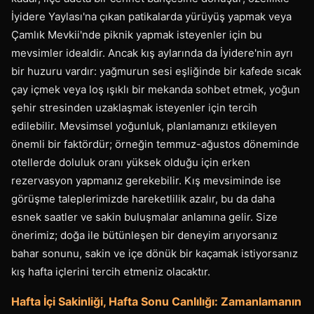
İyidere Yaylası'na çıkan patikalarda yürüyüş yapmak veya
Çamlık Mevkii'nde piknik yapmak isteyenler için bu
mevsimler idealdir. Ancak kış aylarında da İyidere'nin ayrı
bir huzuru vardır: yağmurun sesi eşliğinde bir kafede sıcak
çay içmek veya loş ışıklı bir mekanda sohbet etmek, yoğun
şehir stresinden uzaklaşmak isteyenler için tercih
edilebilir. Mevsimsel yoğunluk, planlamanızı etkileyen
önemli bir faktördür; örneğin temmuz-ağustos döneminde
otellerde doluluk oranı yüksek olduğu için erken
rezervasyon yapmanız gerekebilir. Kış mevsiminde ise
görüşme taleplerimizde hareketlilik azalır, bu da daha
esnek saatler ve sakin buluşmalar anlamına gelir. Size
önerimiz; doğa ile bütünleşen bir deneyim arıyorsanız
bahar sonunu, sakin ve içe dönük bir kaçamak istiyorsanız
kış hafta içlerini tercih etmeniz olacaktır.
Hafta İçi Sakinliği, Hafta Sonu Canlılığı: Zamanlamanın