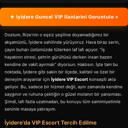
★ Iyidere Guncel VIP Ilanlarini Goruntule »
Dostum, Rize'nin o eşsiz yeşiline doyamadığımız bir
akşamüstü, İyidere sahilinde yürüyoruz. Hava biraz serin,
çayın buharı üstümüzde tüterken laf lafı açıyor. “İş
hayatının stresi, şehrin gürültüsü derken insan bazen
kendine de vakit ayırmalı” diyorsun. Haklısın. İşte tam bu
noktada, İyidere gibi sakin bir ilçede, kaliteli ve özel bir
deneyim arayanlar için
İyidere VIP Escort
konsepti akla
geliyor. Bu, sadece bir hizmet değil, aynı zamanda kendine
saygının ve ruhuna çektiğin o güzel molanın bir yansıması.
Şimdi, lafı fazla uzatmadan, bu konuyu tüm samimiyetimle
seninle masaya yatırayım.
İyidere'da VIP Escort Tercih Edilme