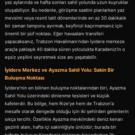
yaz aylarında ve hafta sonları sahil yolunda uzun kuyruklar
oluşabiliyor. Bu nedenle, görüşme saatini planlarken yaz
mevsimi veya resmî tatil dönemlerinde en az 30 dakikalık
bir zaman tamponu ayırmak, keyfinizi kaçırmamanız için
önemli bir püf noktası. Eğer havaalanı transferi
yapacaksanız, Trabzon Havalimanı'ndan İyidere merkeze
araçla yaklaşık 40 dakika süren yolculukta Karadeniz'in o
eşsiz yeşilini seyretmek size anı yaşatabilir.
İyidere Merkez ve Ayazma Sahil Yolu: Sakin Bir
Buluşma Noktası
İyidere'nin en bilinen buluşma noktalarından biri, Ayazma
Sahil Yolu üzerindeki dinlenme tesisleri ve küçük
kafelerdir. Bu bölge, hem Rize'ye hem de Trabzon'a
mesafe olarak dengede olduğu için iki şehirden gelenlerin
sıkça tercihi. Özellikle Ayazma mevkiindeki deniz kenarı
gezinti alanı, hafta içi sakinliğiyle ünlüdür; burada bir
kafede buluşup Karadeniz rüzgarını hissederken ilk