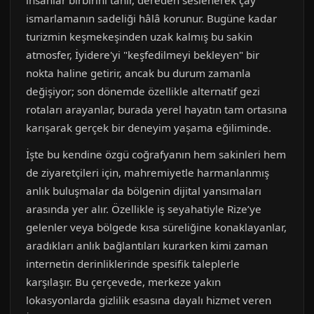
insanlar birbirini tanır, dereden seslenerek çay
ismarlamanın sadeliği hâlâ korunur. Bugüne kadar
turizmin keşmekeşinden uzak kalmış bu sakin
atmosfer, İyidere'yi "keşfedilmeyi bekleyen" bir
nokta haline getirir, ancak bu durum zamanla
değişiyor; son dönemde özellikle alternatif gezi
rotaları arayanlar, burada yerel hayatın tam ortasına
karışarak gerçek bir deneyim yaşama eğiliminde.
İşte bu kendine özgü coğrafyanın hem sakinleri hem
de ziyaretçileri için, mahremiyetle harmanlanmış
anlık buluşmalar da bölgenin dijital yansımaları
arasında yer alır. Özellikle iş seyahatiyle Rize’ye
gelenler veya bölgede kısa süreliğine konaklayanlar,
aradıkları anlık bağlantıları kurarken kimi zaman
internetin derinliklerinde spesifik taleplerle
karşılaşır. Bu çerçevede, merkeze yakın
lokasyonlarda gizlilik esasına dayalı hizmet veren