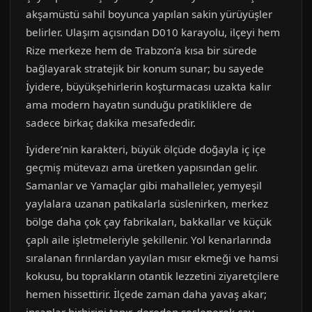
akşamüstü sahil boyunca yapılan sakin yürüyüşler
belirler. Ulaşım açısından D010 karayolu, ilçeyi hem
Rize merkeze hem de Trabzon’a kısa bir sürede
bağlayarak stratejik bir konum sunar; bu sayede
İyidere, büyükşehirlerin koşturmacası uzakta kalır
ama modern hayatın sunduğu pratikliklere de
sadece birkaç dakika mesafededir.
İyidere’nin karakteri, büyük ölçüde doğayla iç içe
geçmiş mütevazı ama üretken yapısından gelir.
Samanlar ve Yamaçlar gibi mahalleler, yemyeşil
yaylalara uzanan patikalarla süslenirken, merkez
bölge daha çok çay fabrikaları, bakkallar ve küçük
çaplı aile işletmeleriyle şekillenir. Yol kenarlarında
sıralanan fırınlardan yayılan mısır ekmeği ve hamsi
kokusu, bu toprakların otantik lezzetini ziyaretçilere
hemen hissettirir. İlçede zaman daha yavaş akar;