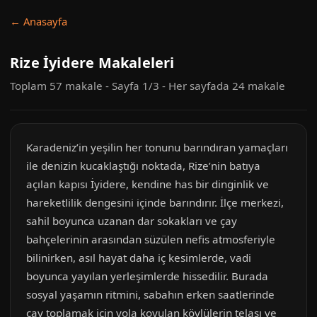
← Anasayfa
Rize İyidere Makaleleri
Toplam 57 makale - Sayfa 1/3 - Her sayfada 24 makale
Karadeniz’in yeşilin her tonunu barındıran yamaçları
ile denizin kucaklaştığı noktada, Rize’nin batıya
açılan kapısı İyidere, kendine has bir dinginlik ve
hareketlilik dengesini içinde barındırır. İlçe merkezi,
sahil boyunca uzanan dar sokakları ve çay
bahçelerinin arasından süzülen nefis atmosferiyle
bilinirken, asıl hayat daha iç kesimlerde, vadi
boyunca yayılan yerleşimlerde hissedilir. Burada
sosyal yaşamın ritmini, sabahın erken saatlerinde
çay toplamak için yola koyulan köylülerin telaşı ve