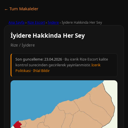
← Tum Makaleler
Ana Sayfa
›
Rize Escort
›
İyidere
›
İyidere Hakkinda Her Sey
İyidere Hakkinda Her Sey
Rize / İyidere
Son guncelleme:
23.04.2026
· Bu icerik Rize Escort kalite
kontrol surecinden gecirilerek yayinlanmistir.
Icerik
Politikasi
·
Ihlal Bildir