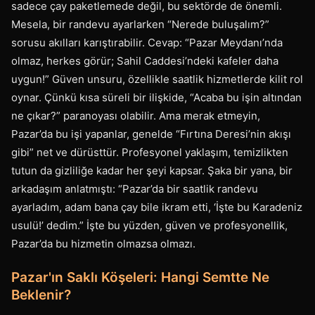
sadece çay paketlemede değil, bu sektörde de önemli.
Mesela, bir randevu ayarlarken “Nerede buluşalım?”
sorusu akılları karıştırabilir. Cevap: “Pazar Meydanı’nda
olmaz, herkes görür; Sahil Caddesi’ndeki kafeler daha
uygun!” Güven unsuru, özellikle saatlik hizmetlerde kilit rol
oynar. Çünkü kısa süreli bir ilişkide, “Acaba bu işin altından
ne çıkar?” paranoyası olabilir. Ama merak etmeyin,
Pazar’da bu işi yapanlar, genelde “Fırtına Deresi’nin akışı
gibi” net ve dürüsttür. Profesyonel yaklaşım, temizlikten
tutun da gizliliğe kadar her şeyi kapsar. Şaka bir yana, bir
arkadaşım anlatmıştı: “Pazar’da bir saatlik randevu
ayarladım, adam bana çay bile ikram etti, ‘İşte bu Karadeniz
usulü!’ dedim.” İşte bu yüzden, güven ve profesyonellik,
Pazar’da bu hizmetin olmazsa olmazı.
Pazar'ın Saklı Köşeleri: Hangi Semtte Ne
Beklenir?