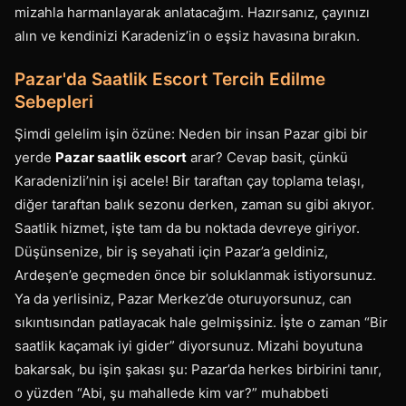
mizahla harmanlayarak anlatacağım. Hazırsanız, çayınızı
alın ve kendinizi Karadeniz’in o eşsiz havasına bırakın.
Pazar'da Saatlik Escort Tercih Edilme
Sebepleri
Şimdi gelelim işin özüne: Neden bir insan Pazar gibi bir
yerde
Pazar saatlik escort
arar? Cevap basit, çünkü
Karadenizli’nin işi acele! Bir taraftan çay toplama telaşı,
diğer taraftan balık sezonu derken, zaman su gibi akıyor.
Saatlik hizmet, işte tam da bu noktada devreye giriyor.
Düşünsenize, bir iş seyahati için Pazar’a geldiniz,
Ardeşen’e geçmeden önce bir soluklanmak istiyorsunuz.
Ya da yerlisiniz, Pazar Merkez’de oturuyorsunuz, can
sıkıntısından patlayacak hale gelmişsiniz. İşte o zaman “Bir
saatlik kaçamak iyi gider” diyorsunuz. Mizahi boyutuna
bakarsak, bu işin şakası şu: Pazar’da herkes birbirini tanır,
o yüzden “Abi, şu mahallede kim var?” muhabbeti