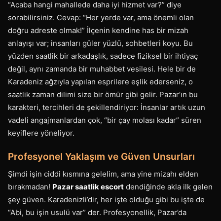
“Acaba hangi mahallede daha iyi hizmet var?” diye
sorabilirsiniz. Cevap: “Her yerde var, ama önemli olan
doğru adreste olmak!” İlçenin kendine has bir mizah
anlayışı var; insanları güler yüzlü, sohbetleri koyu. Bu
yüzden saatlik bir arkadaşlık, sadece fiziksel bir ihtiyaç
değil, aynı zamanda bir muhabbet vesilesi. Hele bir de
Karadeniz ağzıyla yapılan esprilere eşlik ederseniz, o
saatlik zaman dilimi size bir ömür gibi gelir. Pazar’ın bu
karakteri, tercihleri de şekillendiriyor: İnsanlar artık uzun
vadeli angajmanlardan çok, “bir çay molası kadar” süren
keyiflere yöneliyor.
Profesyonel Yaklaşım ve Güven Unsurları
Şimdi işin ciddi kısmına gelelim, ama yine mizahı elden
bırakmadan!
Pazar saatlik escort
dendiğinde akla ilk gelen
şey güven. Karadenizli’dir, her işte olduğu gibi bu işte de
“Abi, bu işin usulü var” der. Profesyonellik, Pazar’da