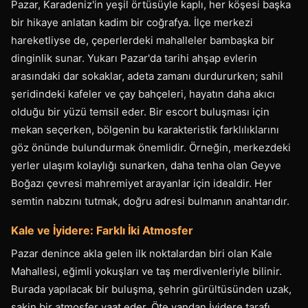
Pazar, Karadeniz'in yeşil örtüsüyle kaplı, her köşesi başka
bir hikaye anlatan kadim bir coğrafya. İlçe merkezi
hareketliyse de, çeperlerdeki mahalleler bambaşka bir
dinginlik sunar. Yukarı Pazar'da tarihi ahşap evlerin
arasındaki dar sokaklar, adeta zamanı durdururken; sahil
şeridindeki kafeler ve çay bahçeleri, hayatın daha akıcı
olduğu bir yüzü temsil eder. Bir escort buluşması için
mekan seçerken, bölgenin bu karakteristik farklılıklarını
göz önünde bulundurmak önemlidir. Örneğin, merkezdeki
yerler ulaşım kolaylığı sunarken, daha tenha olan Geyve
Boğazı çevresi mahremiyet arayanlar için idealdir. Her
semtin nabzını tutmak, doğru adresi bulmanın anahtarıdır.
Kale ve İyidere: Farklı İki Atmosfer
Pazar denince akla gelen ilk noktalardan biri olan Kale
Mahallesi, eğimli yokuşları ve taş merdivenleriyle bilinir.
Burada yapılacak bir buluşma, şehrin gürültüsünden uzak,
sakin bir atmosfer vaat eder. Öte yandan İyidere tarafı,