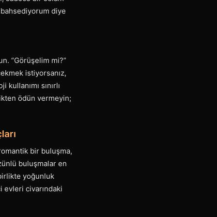
an bahsediyorum diye
lun. “Görüşelim mi?”
çekmek istiyorsanız,
i kullanımı sınırlı
llikten ödün vermeyin;
ları
a romantik bir buluşma,
zünlü buluşmalar en
birlikte yoğunluk
 evleri civarındaki