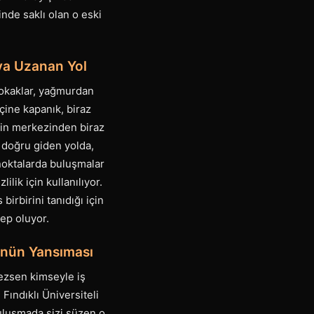
inde saklı olan o eski
ı’ya Uzanan Yol
 sokaklar, yağmurdan
içine kapanık, biraz
enin merkezinden biraz
e doğru giden yolda,
noktalarda buluşmalar
ilik için kullanılıyor.
birbirini tanıdığı için
ep oluyor.
ünün Yansıması
mezsen kimseyle iş
ındıklı Üniversiteli
 buluşmada sizi süzen o