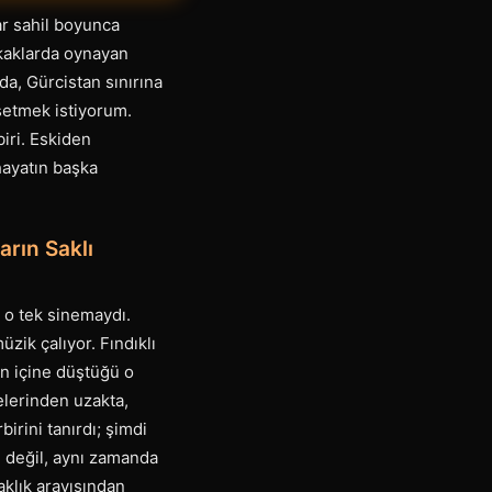
ar sahil boyunca
okaklarda oynayan
da, Gürcistan sınırına
hsetmek istiyorum.
biri. Eskiden
hayatın başka
arın Saklı
i o tek sinemaydı.
zik çalıyor. Fındıklı
in içine düştüğü o
elerinden uzakta,
rini tanırdı; şimdi
n değil, aynı zamanda
aklık arayışından