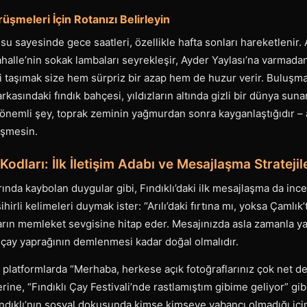
rüşmeleri İçin Rotanızı Belirleyin
usu sayesinde gece saatleri, özellikle hafta sonları hareketlenir.
halle’nin sokak lambaları seyrekleşir, Ayder Yaylası’na varmada
ri taşımak size hem sürpriz bir azap hem de huzur verir. Buluşma
kasındaki fındık bahçesi, yıldızların altında gizli bir dünya suna
önemli şey, toprak zeminin yağmurdan sonra kayganlaştığıdır – 
üşmesin.
i Kodları: İlk İletişim Adabı ve Mesajlaşma Stratejil
ında kaybolan duygular gibi, Fındıklı’daki ilk mesajlaşma da inceli
sihirli kelimeleri duymak ister: “Arılı’daki fırtına mı, yoksa Çamlık
arın memleket sevgisine hitap eder. Mesajınızda asla zamanla ya
 çay yaprağının demlenmesi kadar doğal olmalıdır.
platformlarda “Merhaba, herkese açık fotoğraflarınız çok net de
ine, “Fındıklı Çay Festivali’nde rastlamıştım gibime geliyor” gib
 Fındıklı’nın sosyal dokusunda kimse kimseye yabancı olmadığı içi