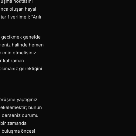
uluşma noktasını
lınca oluşan hayal
if verilmeli: “Arılı
nde gecikmek genelde
ikmeniz halinde hemen
azmin etmelisiniz.
per kahraman
oplamanız gerektiğini
görüşme yaptığınız
 kekelemektir; bunun
?” derseniz durumu
a bir zamanda
en buluşma öncesi