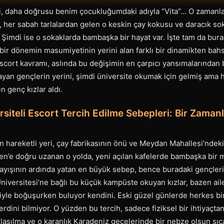
esi, daha doğrusu benim çocukluğumdaki adıyla “Vita”… O zamanl
, her sabah tarlalardan gelen o keskin çay kokusu ve daracık s
. Şimdi ise o sokaklarda bambaşka bir hayat var. İşte tam da bura
, bir dönemin masumiyetinin yerini alan farklı bir dinamikten ba
 Escort kavramı, aslında bu değişimin en çarpıcı yansımalarından 
ayan gençlerin yerini, şimdi üniversite okumak için gelmiş ama 
n genç kızlar aldı.
ersiteli Escort Tercih Edilme Sebepleri: Bir Zamanl
en hareketli yeri, çay fabrikasının önü ve Meydan Mahallesi’ndek
n’e doğru uzanan o yolda, yeni açılan kafelerde bambaşka bir mü
rayışının ardında yatan en büyük sebep, bence buradaki gençler
 Üniversitesi’ne bağlı bu küçük kampüste okuyan kızlar, bazen ail
le boğuşurken buluyor kendini. Eski güzel günlerde herkes birbi
rdini bilmiyor. O yüzden bu tercih, sadece fiziksel bir ihtiyaçta
laşılma ve o karanlık Karadeniz gecelerinde bir nebze olsun sıc