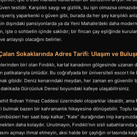
üven testidir. Karşılıklı saygı ve gizlilik, bu işin olmazsa olmazıd
ışveriş yaparkenki o güven gibi, burada da her şey karşılıklı anl
çenin dışındaki pansiyonlarda ya da Yeni Mahalle’deki daha modern
, işte o sohbetin içinde saklıdır; bir fincan çay eşliğinde kurulan
e anlayışlı olacağını belirler.
ık Çalan Sokaklarında Adres Tarifi: Ulaşım ve Buluş
elerinden biri olan Fındıklı, kartal kanadının gölgesinde uzanan d
en patikalarıyla ünlüdür. Bu coğrafyada bir üniversiteli escort il
mak gibidir. Deniz kenarındaki meydan, her zaman en güvenilir b
dakikada Gürcüoluk Deresi boyundaki kafeye ulaşabilirsiniz.
Şehit Rıdvan Yılmaz Caddesi üzerindeki otoparklar idealdir, ama F
i bulmak bazen bir kahramanlık hikayesine dönüşebilir. Toplu t
minibüsleri her saat başı kalkar; “Kale” durağından inip karşınız
kten daha kolaydır. Unutmayın, Fındıklı’nın sisli sabahlarında 
ını açmayı ihmal etmeyin, aksi halde bir çaylığın ortasında kaybo