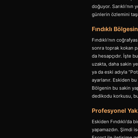
doğuyor. Sarıklı’nın 
günlerin özlemini taş
Fındıklı Bölgesin
Fındıklı’nın coğrafya
sonra toprak kokan pat
da hesapçıdır. İşte b
uzakta, daha sakin ye
ya da eski adıyla “Po
ayarlanır. Eskiden bu 
Bölgenin bu sakin yapı
dedikodu korkusu, bu
Profesyonel Yak
Eskiden Fındıklı’da b
yapamazdın. Şimdi is
Escort ile iletişime g