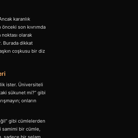
 Ancak karanlık
n önceki son kıvrımda
 noktası olarak
r. Burada dikkat
aşkın coşkusu bir diz
eri
k ister. Üniversiteli
’taki sükunet mi?” gibi
rışmayın; onların
ğil” gibi cümlelerden
i samimi bir cümle,
n, sadece bir selam