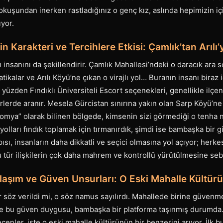
yokuşundan inerken rastladığınız o genç kız, aslında hepimizin iç
ıyor.
in Karakteri ve Tercihlere Etkisi: Çamlık’tan Arıl
sı insanını da şekillendirir. Çamlık Mahallesi’ndeki o daracık ara
ikalar ve Arılı Köyü’ne çıkan o virajlı yol… Buranın insanı biraz 
u yüzden Fındıklı Üniversiteli Escort seçenekleri, genellikle ilç
rlerde aranır. Mesela Gürcistan sınırına yakın olan Sarp Köyü’n
tomya” olarak bilinen bölgede, kimsenin sizi görmediği o tenha 
yolları fındık toplamak için tırmanırdık, şimdi ise bambaşka bir gizl
sı, insanların daha dikkatli ve seçici olmasına yol açıyor; herkes 
 tür ilişkilerin çok daha mahrem ve kontrollü yürütülmesine seb
laşım ve Güven Unsurları: O Eski Mahalle Kültür
ir söz verildi mi, o söz namus sayılırdı. Mahallede birine güven
e bu güven duygusu, bambaşka bir platforma taşınmış durumda. F
eçenler, işte o eski mahalle kültürünün bir benzerini arıyor. İlk