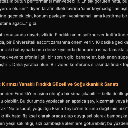
katsizlik bütün performansı mahvedebilir. En sık görülen hata, b
erde olurum” diyen tarafın ilkeli tavrına ‘sınır koymadığı’ anlaşı
nüne geçmek için, konum paylaşımı yapılmamalı ama kestirme bir tar
stane ağacı…” gibi.
aat konusunda riayetsizliktir. Fındıklı’nın misafirperver kültürü
 da, bir üniversiteli escort zamanına önem verir. 10 dakika gec
 sonraki buluşmada onu deniz kıyısında dondurma ısmarlamakla t
lmek veya telefonla ilgili bir sorun gibi bahaneler, beklenen sü
tırır. Daha yaratıcı olun: Bir video konferans sırasında fındık t
Kırmızı Yanaklı Fındıklı Güzeli ve Soğukkanlılık Sanatı
niden Fındıklı’nın aşina olduğu bir sima çıkabilir – belki de ilk 
u olabilir. Bu durumda yapılacak en aptalca şey, kızarmak veya
rak “Ne tesadüf, yoğurtçu Esma Teyze’nin torunu değil misiniz
 kritik hata: fiziksel olarak orada olup duygusal olarak bambaşk
’nın yeşil sakinliği, sizi bambaşka alemlere götürebilir; bu yüzd