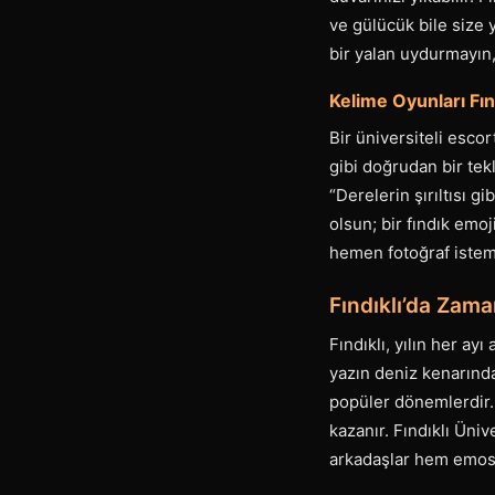
ve gülücük bile size 
bir yalan uydurmayın,
Kelime Oyunları Fın
Bir üniversiteli esco
gibi doğrudan bir tek
“Derelerin şırıltısı g
olsun; bir fındık emo
hemen fotoğraf isteme
Fındıklı’da Zam
Fındıklı, yılın her ay
yazın deniz kenarınd
popüler dönemlerdir. 
kazanır. Fındıklı Üniv
arkadaşlar hem emosy