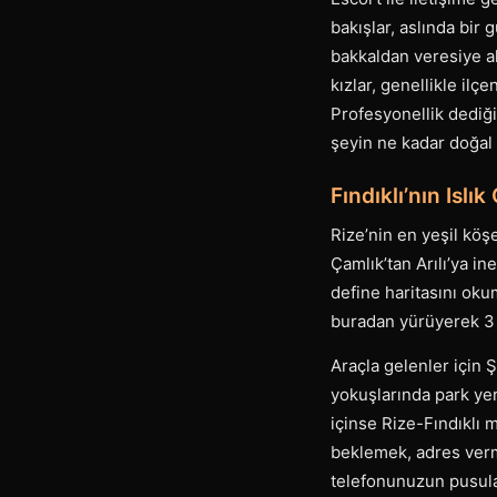
bakışlar, aslında bir g
bakkaldan veresiye al
kızlar, genellikle il
Profesyonellik dediğin
şeyin ne kadar doğal v
Fındıklı’nın Isl
Rize’nin en yeşil köş
Çamlık’tan Arılı’ya in
define haritasını oku
buradan yürüyerek 3 
Araçla gelenler için 
yokuşlarında park yer
içinse Rize-Fındıklı 
beklemek, adres verme
telefonunuzun pusulas