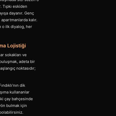
ır. Tıpkı eskiden
ayışa dayanır. Genç
 apartmanlarda kalır.
 o ilk diyalog, her
ma Lojistiği
ar sokakları ve
e buluşmak, adeta bir
aşlangıç noktasıdır;
ındıklı’nın dik
aşıma kullananlar
daki çay bahçesinde
yön bulmak için
labilirsiniz.