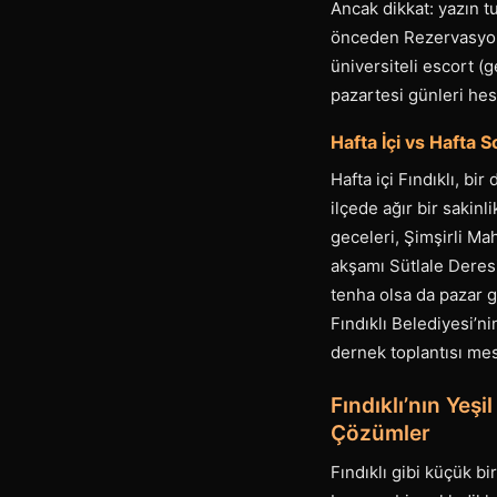
Ancak dikkat: yazın t
önceden Rezervasyon ş
üniversiteli escort (
pazartesi günleri hesa
Hafta İçi vs Hafta S
Hafta içi Fındıklı, bi
ilçede ağır bir sakinl
geceleri, Şimşirli Mah
akşamı Sütlale Deresi
tenha olsa da pazar 
Fındıklı Belediyesi’ni
dernek toplantısı mesa
Fındıklı’nın Yeş
Çözümler
Fındıklı gibi küçük b