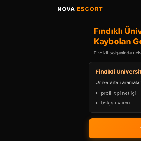
NOVA
ESCORT
Fındıklı Üni
Kaybolan Ge
Findikli bolgesinde univ
Findikli Universi
Universiteli aramalard
profil tipi netligi
bolge uyumu