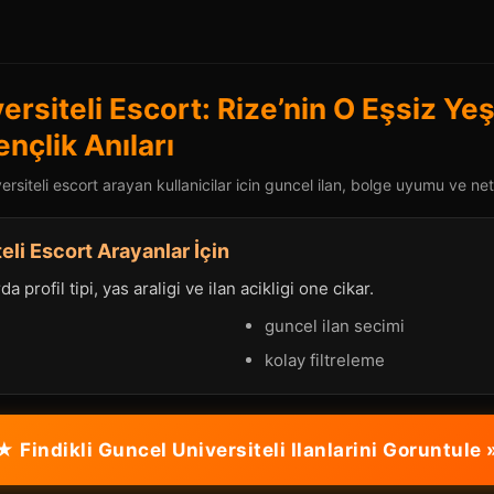
versiteli Escort: Rize’nin O Eşsiz Yeş
nçlik Anıları
ersiteli escort arayan kullanicilar icin guncel ilan, bolge uyumu ve net 
teli Escort Arayanlar İçin
a profil tipi, yas araligi ve ilan acikligi one cikar.
guncel ilan secimi
kolay filtreleme
★ Findikli Guncel Universiteli Ilanlarini Goruntule 