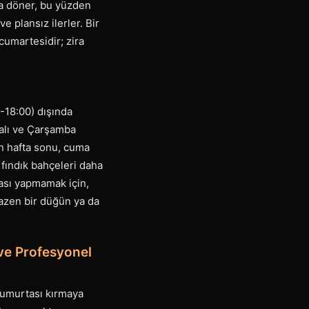
ına döner, bu yüzden
 plansız ilerler. Bir
cumartesidir; zira
0-18:00) dışında
 Salı ve Çarşamba
şın hafta sonu, cuma
 fındık bahçeleri daha
ası yapmamak için,
 bazen bir düğün ya da
 ve Profesyonel
 yumurtası kırmaya