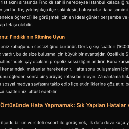
urist akını sırasında Fındıklı sahili neredeyse İstanbul kalabalığ
arttır. Kış yaklaştıkça ilçe sakinleşir, buluşmalar daha samimi ve
genelde öğrenci) ile görüşmek için en ideal günler perşembe ve 
p telaşı olabilir.
onu: Fındıklı’nın Ritmine Uyun
r deniz kabuğunun sessizliğine bürünür. Ders çıkışı saatleri (16:0
ik vardır, bu da size buluşma için büyük bir avantajdır. Özellikle
allesi’ndeki çay ocakları propoliz sessizliğini andırır. Buna kar
 kenarındaki mekanlar hareketlenir. Hafta sonu buluşmaları için
günü öğleden sonra bir yürüyüş rotası belirleyin. Zamanlama hat
n sosyal medya sayfasını takip edip ilçe etkinliklerine göz atın;
i saatlerinizi altüst edebilir.
il Örtüsünde Hata Yapmamak: Sık Yapılan Hatalar
ir ilçede bir üniversiteli escort ile görüşmek, ilk defa deve kuşu