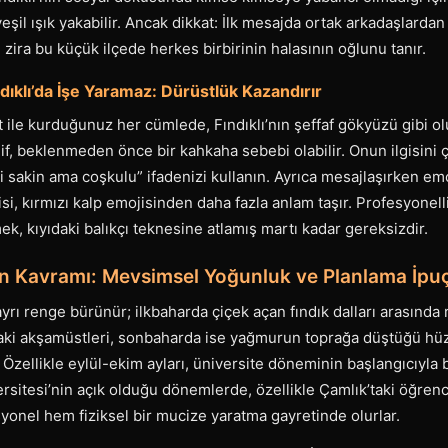
yeşil ışık yakabilir. Ancak dikkat: İlk mesajda ortak arkadaşlard
 zira bu küçük ilçede herkes birbirinin halasının oğlunu tanır.
dıklı’da İşe Yaramaz: Dürüstlük Kazandırır
rt ile kurduğunuz her cümlede, Fındıklı’nın şeffaf gökyüzü gibi o
lif, beklenmeden önce bir kahkaha sebebi olabilir. Onun ilgisini 
ibi sakin ama coşkulu” ifadenizi kullanın. Ayrıca mesajlaşırken emoj
jisi, kırmızı kalp emojisinden daha fazla anlam taşır. Profesyone
k, kıyıdaki balıkçı teknesine atlamış martı kadar gereksizdir.
an Kavramı: Mevsimsel Yoğunluk ve Planlama İpuç
ı ayrı renge bürünür; ilkbaharda çiçek açan fındık dalları arasınd
aki akşamüstleri, sonbaharda ise yağmurun toprağa düştüğü hü
Özellikle eylül-ekim ayları, üniversite döneminin başlangıcıyla 
ersitesi’nin açık olduğu dönemlerde, özellikle Çamlık’taki öğrenci
onel hem fiziksel bir mucize yaratma gayretinde olurlar.