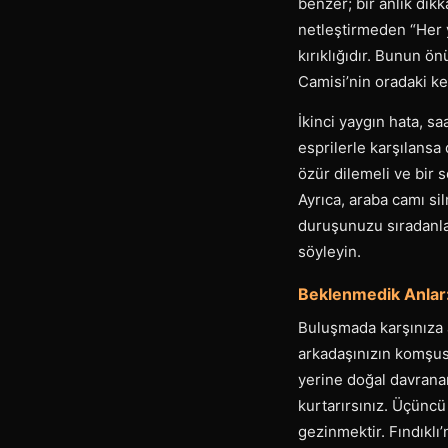
benzer; bir anlık dik
netleştirmeden “Her y
kırıklığıdır. Bunun ö
Camisi’nin oradaki ke
İkinci yaygın hata, s
esprilerle karşılansa
özür dilemeli ve bir
Ayrıca, araba camı si
duruşunuzu sıradanlaş
söyleyin.
Beklenmedik Anlar: 
Buluşmada karşınıza a
arkadaşınızın komşus
yerine doğal davrana
kurtarırsınız. Üçüncü
gezinmektir. Fındıklı