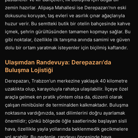
zemin hazırlar. Alipaşa Mahallesi ise Derepazarı'nın eski
dokusunu koruyan, taş evleri ve asırlık çınar ağaçlarıyla
huzur verir. Bu semtteki butik bir otelin bahçesinde kahve
içmek, şehrin gürültüsünden tamamen kopmayı sağlar. Bu
gibi noktalar, özellikle ilk tanışma anında samimi ve güven
dolu bir ortam yaratmak isteyenler için biçilmiş kaftandır.
Ulaşımdan Randevuya: Derepazarı'da
Buluşma Lojistiği
Derepazarı, Trabzon'un merkezine yaklaşık 40 kilometre
uzaklıkta olup, karayoluyla rahatça ulaşılabilir. İlçeye özel
araçla gelmek en pratik yöntem olsa da, düzenli olarak
çalışan minibüsler de terminalden kalkmaktadır. Buluşma
noktasına vardığınızda, saat dilimlerini doğru ayarlamak
önemlidir; çünkü bölgede öğle saatlerinde başlayan sisli
hava, özellikle yayla yollarında beklenmedik gecikmelere
yol açabilir. Bu nedenle, randevu öncesinde hava