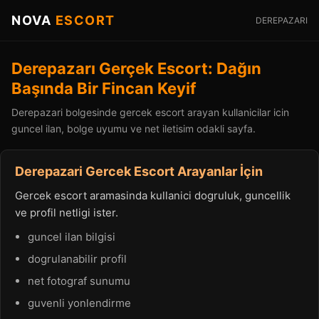
NOVA
ESCORT
DEREPAZARI
Derepazarı Gerçek Escort: Dağın
Başında Bir Fincan Keyif
Derepazari bolgesinde gercek escort arayan kullanicilar icin
guncel ilan, bolge uyumu ve net iletisim odakli sayfa.
Derepazari Gercek Escort Arayanlar İçin
Gercek escort aramasinda kullanici dogruluk, guncellik
ve profil netligi ister.
guncel ilan bilgisi
dogrulanabilir profil
net fotograf sunumu
guvenli yonlendirme