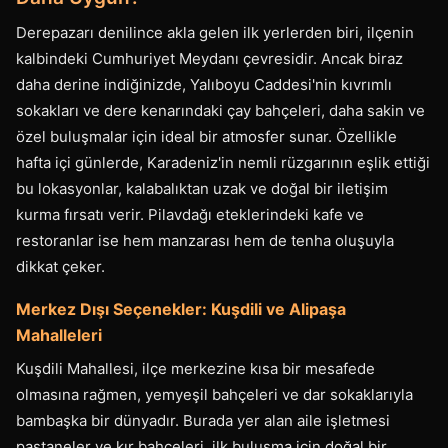
Derepazarı denilince akla gelen ilk yerlerden biri, ilçenin
kalbindeki Cumhuriyet Meydanı çevresidir. Ancak biraz
daha derine indiğinizde, Yalıboyu Caddesi'nin kıvrımlı
sokakları ve dere kenarındaki çay bahçeleri, daha sakin ve
özel buluşmalar için ideal bir atmosfer sunar. Özellikle
hafta içi günlerde, Karadeniz'in nemli rüzgarının eşlik ettiği
bu lokasyonlar, kalabalıktan uzak ve doğal bir iletişim
kurma fırsatı verir. Pilavdağı eteklerindeki kafe ve
restoranlar ise hem manzarası hem de tenha oluşuyla
dikkat çeker.
Merkez Dışı Seçenekler: Kuşdili ve Alipaşa
Mahalleleri
Kuşdili Mahallesi, ilçe merkezine kısa bir mesafede
olmasına rağmen, yemyeşil bahçeleri ve dar sokaklarıyla
bambaşka bir dünyadır. Burada yer alan aile işletmesi
pastaneler ve kır bahçeleri, ilk buluşma için doğal bir