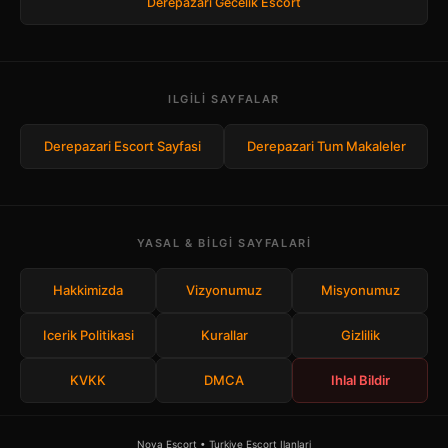
Derepazari Gecelik Escort
ILGILI SAYFALAR
Derepazari Escort Sayfasi
Derepazari Tum Makaleler
YASAL & BILGI SAYFALARI
Hakkimizda
Vizyonumuz
Misyonumuz
Icerik Politikasi
Kurallar
Gizlilik
KVKK
DMCA
Ihlal Bildir
Nova Escort • Turkiye Escort Ilanlari