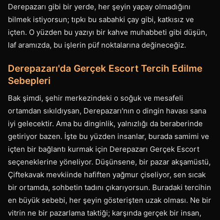
Derepazarı gibi bir yerde, her şeyin yapay olmadığını
bilmek istiyorsun; tıpkı bu sabahki çay gibi, katkısız ve
içten. O yüzden bu yazıyı bir kahve muhabbeti gibi düşün,
laf aramızda, bu işlerin püf noktalarına değineceğiz.
Derepazarı'da Gerçek Escort Tercih Edilme
Sebepleri
Bak şimdi, şehir merkezindeki o soğuk ve mesafeli
ortamdan sıkıldıysan, Derepazarı'nın o dingin havası sana
iyi gelecektir. Ama bu dinginlik, yalnızlığı da beraberinde
getiriyor bazen. İşte bu yüzden insanlar, burada samimi ve
içten bir bağlantı kurmak için Derepazarı Gerçek Escort
seçeneklerine yöneliyor. Düşünsene, bir pazar akşamüstü,
Çiftekavak mevkiinde hafiften yağmur çiseliyor, sen sıcak
bir ortamda, sohbetin tadını çıkarıyorsun. Buradaki tercihin
en büyük sebebi, her şeyin gösterişten uzak olması. Ne bir
vitrin ne bir pazarlama taktiği; karşında gerçek bir insan,