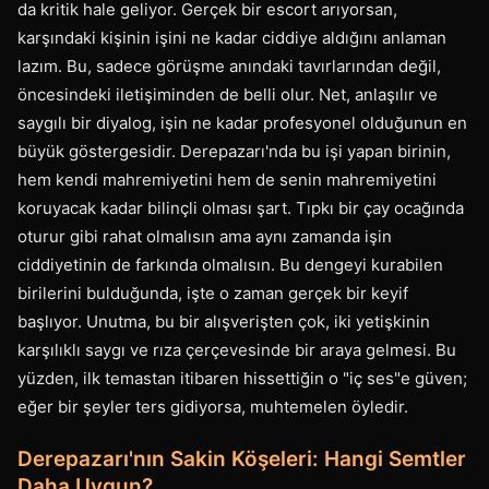
da kritik hale geliyor. Gerçek bir escort arıyorsan,
karşındaki kişinin işini ne kadar ciddiye aldığını anlaman
lazım. Bu, sadece görüşme anındaki tavırlarından değil,
öncesindeki iletişiminden de belli olur. Net, anlaşılır ve
saygılı bir diyalog, işin ne kadar profesyonel olduğunun en
büyük göstergesidir. Derepazarı'nda bu işi yapan birinin,
hem kendi mahremiyetini hem de senin mahremiyetini
koruyacak kadar bilinçli olması şart. Tıpkı bir çay ocağında
oturur gibi rahat olmalısın ama aynı zamanda işin
ciddiyetinin de farkında olmalısın. Bu dengeyi kurabilen
birilerini bulduğunda, işte o zaman gerçek bir keyif
başlıyor. Unutma, bu bir alışverişten çok, iki yetişkinin
karşılıklı saygı ve rıza çerçevesinde bir araya gelmesi. Bu
yüzden, ilk temastan itibaren hissettiğin o "iç ses"e güven;
eğer bir şeyler ters gidiyorsa, muhtemelen öyledir.
Derepazarı'nın Sakin Köşeleri: Hangi Semtler
Daha Uygun?