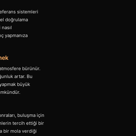
referans sistemleri
zel doğrulama
 nasıl
ngıç yapmanıza
mek
r atmosfere bürünür.
ğunluk artar. Bu
n yapmak büyük
mümkündür.
nraları, buluşma için
rin tercih ettiği bir
 bir mola verdiği