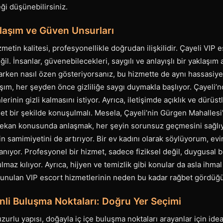
ği düşünebilirsiniz.
laşım ve Güven Unsurları
izmetin kalitesi, profesyonellikle doğrudan ilişkilidir. Çayeli VIP
il. İnsanlar, güvenebilecekleri, saygılı ve anlayışlı bir yaklaşım 
larken nasıl özen gösteriyorsanız, bu hizmette de aynı hassasiye
şım, her şeyden önce gizliliğe saygı duymakla başlıyor. Çayeli’n
hlerinin gizli kalmasını istiyor. Ayrıca, iletişimde açıklık ve dürüs
r net bir şekilde konuşulmalı. Mesela, Çayeli’nin Gürgen Mahalles
mekan konusunda anlaşmak, her şeyin sorunsuz geçmesini sağlı
 samimiyetini de artırıyor. Bir ev kadını olarak söylüyorum, evin
ranıyor. Profesyonel bir hizmet, sadece fiziksel değil, duygusal 
maz kılıyor. Ayrıca, hijyen ve temizlik gibi konular da asla ihma
sunulan VIP escort hizmetlerinin neden bu kadar rağbet gördüğü
nli Buluşma Noktaları: Doğru Yer Seçimi
zurlu yapısı, doğayla iç içe buluşma noktaları arayanlar için idea