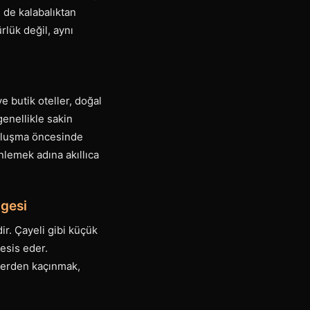
 de kalabalıktan
lük değil, aynı
 butik oteller, doğal
genellikle sakin
buluşma öncesinde
nlemek adına akıllıca
ngesi
ir. Çayeli gibi küçük
tesis eder.
elerden kaçınmak,