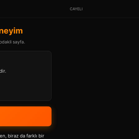
CAYELI
eneyim
odakli sayfa.
ir.
, biraz da farklı bir