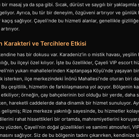
ı bir masaj ya da spa gibi. Sıcak, dürüst ve saygılı bir yaklaşıml
geliyor. Ayrıca, bu tür bir deneyim, özgüveni artırıyor ve günlük
açış sağlıyor. Çayeli’nde bu hizmeti alanlar, genellikle gizlili
artırıyor.
n Karakteri ve Tercihlere Etkisi
kendine has bir dokusu var. Karadeniz’in o mistik havası, yeşilin
ılığı, bu ilçeyi özel kılıyor. İşte bu özellikler, Çayeli VIP escort 
eli’nin yukarı mahallelerinden Kaptanpaşa Köyü’nde yaşayan biri,
 isterken, ilçe merkezindeki İnönü Mahallesi’nde oturan biri d
Bu çeşitlilik, hizmetin de farklılaşmasına yol açıyor. Bölgenin ka
 etkiliyor; örneğin, çay bahçelerinin bol olduğu bir yerde, daha s
n, hareketli caddelerde daha dinamik bir hizmet sunuluyor. Ayr
 gelişmiş; Rize merkeze yakınlığı sayesinde, bu hizmetler kolayca
ndilerini rahat hissettikleri bir ortamda, mahremiyetlerini koruya
 bu yüzden, Çayeli’nin doğal güzellikleri ve samimi atmosferi, VI
sını sağlıyor. Siz de bu bölgenin tadını çıkarırken, kendinize bi