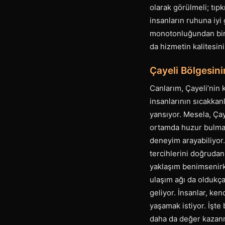
olarak görülmeli; tıpk
insanların ruhuna iyi 
monotonluğundan bir k
da hizmetin kalitesini 
Çayeli Bölgesini
Canlarım, Çayeli’nin 
insanlarının sıcakkanl
yansıyor. Mesela, Çay
ortamda huzur bulmak
deneyim arayabiliyor. 
tercihlerini doğrudan
yaklaşım benimsenirke
ulaşım ağı da oldukça
geliyor. İnsanlar, ke
yaşamak istiyor. İşte
daha da değer kazanma