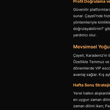
Profil Doğrulama ve
Güvenilir platformlar
sunar. Çayeli'nde hi
yöntemleriyle kimlikler
doğrulayabilirim?' gi
yardımcı olur.
Mevsimsel Yoğu
Çayeli, Karadeniz'in t
Özellikle Temmuz ve A
dönemlerde VIP esco
avantaj sağlar. Kış 
Hafta Sonu Stratej
Yerel halkın alışkanl
en uygun zaman dilim
zaman dilimi iken; Pa