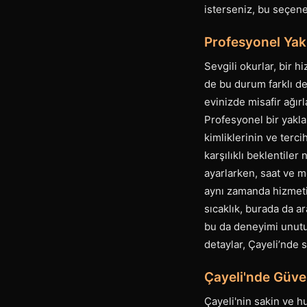
isterseniz, bu seçene
Profesyonel Yak
Sevgili okurlar, bir h
de bu durum farklı değ
evinizde misafir ağır
Profesyonel bir yakla
kimliklerinin ve terci
karşılıklı beklentile
ayarlarken, saat ve 
aynı zamanda hizmetin
sıcaklık, burada da a
bu da deneyimi unutul
detaylar, Çayeli’nde 
Çayeli'nde Güve
Çayeli'nin sakin ve hu