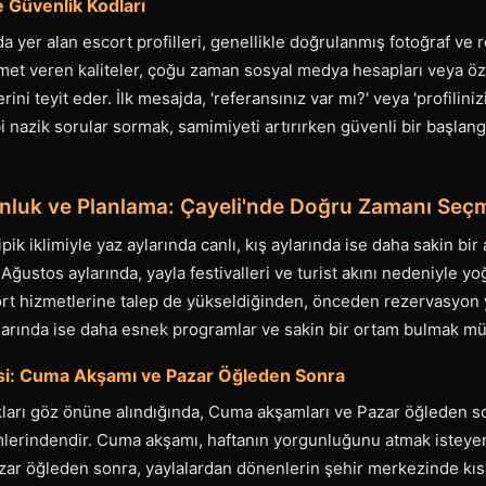
 Güvenlik Kodları
da yer alan escort profilleri, genellikle doğrulanmış fotoğraf ve 
zmet veren kaliteler, çoğu zaman sosyal medya hesapları veya ö
ini teyit eder. İlk mesajda, 'referansınız var mı?' veya 'profilinizi
bi nazik sorular sormak, samimiyeti artırırken güvenli bir başla
nluk ve Planlama: Çayeli'nde Doğru Zamanı Seç
ipik iklimiyle yaz aylarında canlı, kış aylarında ise daha sakin bi
ğustos aylarında, yayla festivalleri ve turist akını nedeniyle yo
rt hizmetlerine talep de yükseldiğinden, önceden rezervasyo
aylarında ise daha esnek programlar ve sakin bir ortam bulmak 
isi: Cuma Akşamı ve Pazar Öğleden Sonra
ıkları göz önüne alındığında, Cuma akşamları ve Pazar öğleden so
lerindendir. Cuma akşamı, haftanın yorgunluğunu atmak isteyenle
zar öğleden sonra, yaylalardan dönenlerin şehir merkezinde kısa