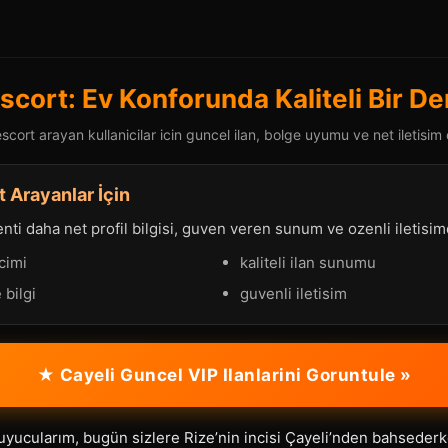
Escort: Ev Konforunda Kaliteli Bir D
scort arayan kullanicilar icin guncel ilan, bolge uyumu ve net iletisim 
t Arayanlar İçin
ti daha net profil bilgisi, guven veren sunum ve ozenli iletisimd
cimi
kaliteli ilan sunumu
 bilgi
guvenli iletisim
★ Cayeli Guncel VIP Ilanlarini Goruntule »
ucularım, bugün sizlere Rize’nin incisi Çayeli’nden bahsederken