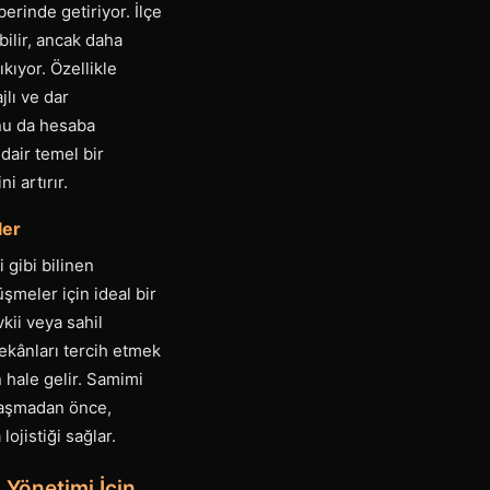
rinde getiriyor. İlçe
ilir, ancak daha
kıyor. Özellikle
lı ve dar
nu da hesaba
dair temel bir
 artırır.
ler
 gibi bilinen
şmeler için ideal bir
kii veya sahil
mekânları tercih etmek
 hale gelir. Samimi
ylaşmadan önce,
lojistiği sağlar.
 Yönetimi İçin