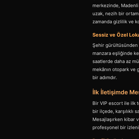
merkezinde, Madenli 
uzak, nezih bir ortam
zamanda gizlilik ve k
Sessiz ve Özel Lok
Şehir gürültüsünden u
manzara eşliğinde key
saatlerde daha az müş
mekânın otopark ve gi
bir adımdır.
İlk İletişimde M
Bir VIP escort ile ilk
bir ilçede, karşılıkl
Mesajlaşırken kibar v
profesyonel bir izlen