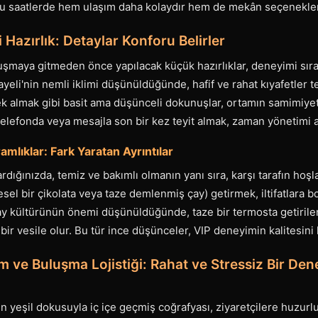
 Bu saatlerde hem ulaşım daha kolaydır hem de mekân seçenekleri
azırlık: Detaylar Konforu Belirler
luşmaya gitmeden önce yapılacak küçük hazırlıklar, deneyimi sıra
ayeli'nin nemli iklimi düşünüldüğünde, hafif ve rahat kıyafetler 
ek almak gibi basit ama düşünceli dokunuşlar, ortamın samimiyetin
lefonda veya mesajla son bir kez teyit almak, zaman yönetimi aç
amlıklar: Fark Yaratan Ayrıntılar
dığınızda, temiz ve bakımlı olmanın yanı sıra, karşı tarafın hoşl
esel bir çikolata veya taze demlenmiş çay) getirmek, iltifatlara 
çay kültürünün önemi düşünüldüğünde, taze bir termosta getirile
bir vesile olur. Bu tür ince düşünceler, VIP deneyimin kalitesini k
m ve Buluşma Lojistiği: Rahat ve Stressiz Bir Den
in yeşil dokusuyla iç içe geçmiş coğrafyası, ziyaretçilere huzurl