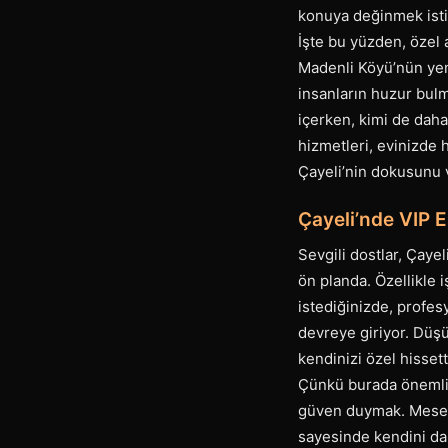
konuya değinmek istiy
İşte bu yüzden, özel 
Madenli Köyü’nün yem
insanların huzur bul
içerken, kimi de daha
hizmetleri, evinizde 
Çayeli’nin dokusunu 
Çayeli’nde VIP E
Sevgili dostlar, Çayel
ön planda. Özellikle
istediğinizde, profesy
devreye giriyor. Düşü
kendinizi özel hissett
Çünkü burada önemli o
güven duymak. Mesela
sayesinde kendini dah