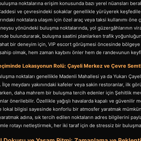
uluşma noktalarına erişim konusunda bazı yerel nüansları berabe
addesi ve çevresindeki sokaklar genellikle yürüyerek keşfedileb
rındaki noktalara ulaşım için özel araç veya taksi kullanımı öne çı
neysu yönündeki buluşma noktalarında, yol güzergâhlarının viraj
ünde bulundurarak, buluşma saatini planlarken trafik yoğunluğu
Rahat bir deneyim için, VIP escort görüşmesi öncesinde bölgeye 
 sahip olmak, hem zaman kaybını önler hem de randevunun keyfini
eçiminde Lokasyonun Rolü: Çayeli Merkez ve Çevre Semt
uşma noktaları genellikle Madenli Mahallesi ya da Yukarı Çayeli
 İlçe meydanı yakınındaki kafeler veya sakin restoranlar, ilk görü
rken, daha mahrem bir buluşma tercih edenler için Şehitlik mev
lar önerilebilir. Özellikle yağışlı havalarda kapalı ve güvenilir 
e lokal bilgisi sayesinde konforlu bir atmosfer yaratmak mümkün
yaratmak adına, sık tercih edilen noktaların adres bilgilerini pa
mle rotayı netleştirmek, her iki taraf için de stressiz bir buluşma 
al Dokusu ve Yaşam Ritmi: Zamanlama ve Beklenti