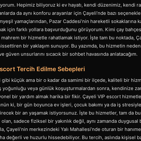
orum. Hepimiz biliyoruz ki ev hayatı, kendi düzenimiz, kendi ra
anlarda da aynı konforu arayanlar için Çayeli’nde bazı seçenekl
yeşil yamaçlarından, Pazar Caddesi’nin hareketli sokaklarına k
mak için farklı yollara başvurduğunu görüyorum. Kimi çay bahçes
 mahrem bir hizmetle rahatlamak istiyor. İşte tam bu noktada, Ç
hissettiren bir yaklaşım sunuyor. Bu yazımda, bu hizmetin neden t
ve güven unsurlarını sıcacık bir sohbet havasında anlatacağım.
scort Tercih Edilme Sebepleri
i gibi küçük ama bir o kadar da samimi bir ilçede, kaliteli bir hi
 iş yoğunluğu veya günlük koşuşturmalardan sonra, kendinize z
onel bir yardım almak harika bir fikir. Çayeli VIP escort hizmetl
nün ki, bir gün boyunca ev işleri, çocuk bakımı ya da iş stresiyl
irecek bir an yaşamak istiyorsunuz. İşte bu hizmetler, tam da bu i
lan, sadece fiziksel bir yakınlık değil, aynı zamanda duygusal 
, Çayeli’nin merkezindeki Yalı Mahallesi’nde oturan bir hanıme
a değerli ve huzurlu hissedebiliyor. Bu tercih, aslında kişisel b