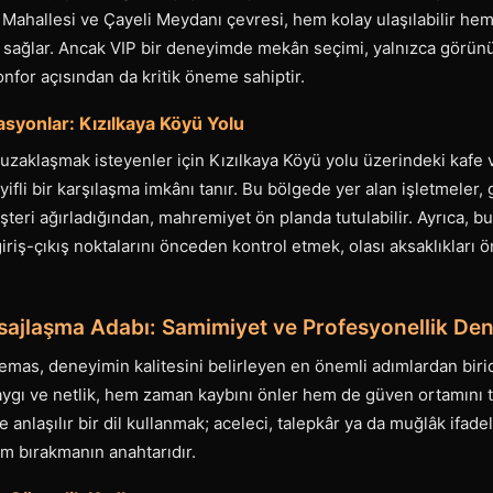
Mahallesi ve Çayeli Meydanı çevresi, hem kolay ulaşılabilir hem
 sağlar. Ancak VIP bir deneyimde mekân seçimi, yalnızca görünür
onfor açısından da kritik öneme sahiptir.
asyonlar: Kızılkaya Köyü Yolu
zaklaşmak isteyenler için Kızılkaya Köyü yolu üzerindeki kafe ve
ifli bir karşılaşma imkânı tanır. Bu bölgede yer alan işletmeler, 
teri ağırladığından, mahremiyet ön planda tutulabilir. Ayrıca, 
riş-çıkış noktalarını önceden kontrol etmek, olası aksaklıkları ö
esajlaşma Adabı: Samimiyet ve Profesyonellik De
 temas, deneyimin kalitesini belirleyen en önemli adımlardan birid
ı saygı ve netlik, hem zaman kaybını önler hem de güven ortamını 
e anlaşılır bir dil kullanmak; aceleci, talepkâr ya da muğlâk ifad
im bırakmanın anahtarıdır.