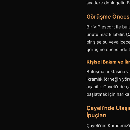
saatlere denk gelir.
Görüşme Öncesi H
Bir VIP escort ile bu
unutulmaz kılabilir. Ç
bir şişe su veya içec
görüşme öncesinde te
Kişisel Bakım ve İkr
Buluşma noktasına var
ikramlık (örneğin yör
açabilir. Çayeli'nde 
başlatmak için harika 
Çayeli’nde Ulaşı
İpuçları
Çayeli’nin Karadeniz’