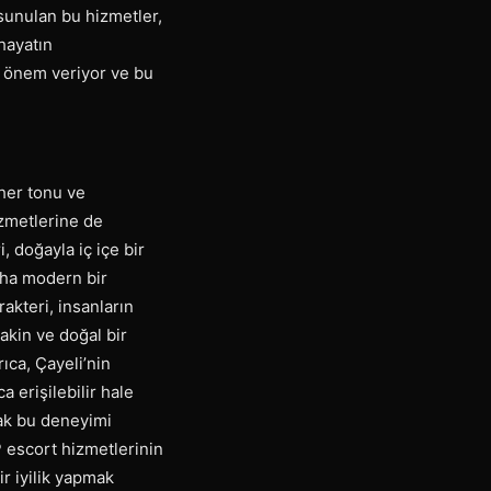
a sunulan bu hizmetler,
 hayatın
ğe önem veriyor ve bu
 her tonu ve
hizmetlerine de
 doğayla iç içe bir
aha modern bir
rakteri, insanların
akin ve doğal bir
ıca, Çayeli’nin
 erişilebilir hale
rak bu deneyimi
P escort hizmetlerinin
r iyilik yapmak