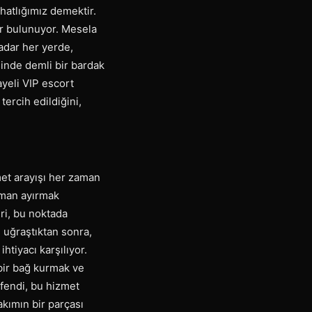
hatlığımız demektir.
er bulunuyor. Mesela
adar her yerde,
inde demli bir bardak
ayeli VIP escort
ercih edildiğini,
zmet arayışı her zaman
aman ayırmak
eri, bu noktada
e uğraştıktan sonra,
htiyacı karşılıyor.
bir bağ kurmak ve
fendi, bu hizmet
akımın bir parçası