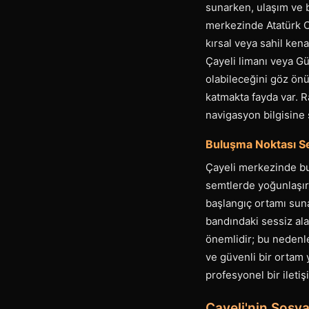
sunarken, ulaşım ve b
merkezinde Atatürk C
kırsal veya sahil kena
Çayeli limanı veya Gü
olabileceğini göz ön
katmakta fayda var. 
navigasyon bilgisine
Buluşma Noktası S
Çayeli merkezinde bul
semtlerde yoğunlaşır.
başlangıç ortamı suna
bandındaki sessiz alan
önemlidir; bu nedenl
ve güvenli bir ortam 
profesyonel bir iletişi
Çayeli'nin Sosy