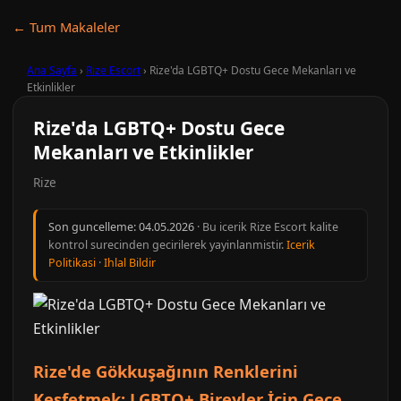
← Tum Makaleler
Ana Sayfa
›
Rize Escort
›
Rize'da LGBTQ+ Dostu Gece Mekanları ve
Etkinlikler
Rize'da LGBTQ+ Dostu Gece
Mekanları ve Etkinlikler
Rize
Son guncelleme:
04.05.2026
· Bu icerik Rize Escort kalite
kontrol surecinden gecirilerek yayinlanmistir.
Icerik
Politikasi
·
Ihlal Bildir
Rize'de Gökkuşağının Renklerini
Keşfetmek: LGBTQ+ Bireyler İçin Gece