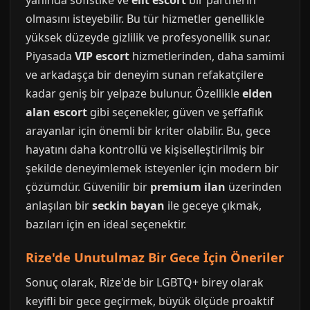
yanında sofistike ve
elit escort
bir partnerin
olmasını isteyebilir. Bu tür hizmetler genellikle
yüksek düzeyde gizlilik ve profesyonellik sunar.
Piyasada
VIP escort
hizmetlerinden, daha samimi
ve arkadaşça bir deneyim sunan refakatçilere
kadar geniş bir yelpaze bulunur. Özellikle
elden
alan escort
gibi seçenekler, güven ve şeffaflık
arayanlar için önemli bir kriter olabilir. Bu, gece
hayatını daha kontrollü ve kişiselleştirilmiş bir
şekilde deneyimlemek isteyenler için modern bir
çözümdür. Güvenilir bir
premium ilan
üzerinden
anlaşılan bir
seckin bayan
ile geceye çıkmak,
bazıları için en ideal seçenektir.
Rize'de Unutulmaz Bir Gece İçin Öneriler
Sonuç olarak, Rize'de bir LGBTQ+ birey olarak
keyifli bir gece geçirmek, büyük ölçüde proaktif