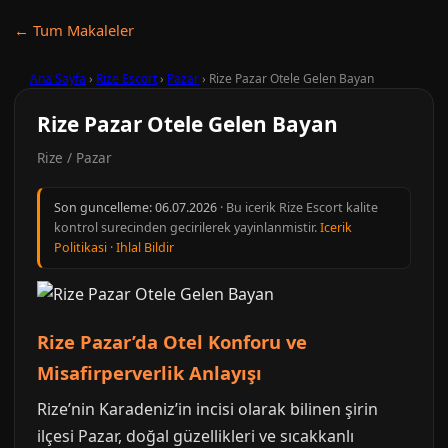
← Tum Makaleler
Ana Sayfa
›
Rize Escort
›
Pazar
›
Rize Pazar Otele Gelen Bayan
Rize Pazar Otele Gelen Bayan
Rize / Pazar
Son guncelleme:
06.07.2026
· Bu icerik Rize Escort kalite
kontrol surecinden gecirilerek yayinlanmistir.
Icerik
Politikasi
·
Ihlal Bildir
Rize Pazar’da Otel Konforu ve
Misafirperverlik Anlayışı
Rize’nin Karadeniz’in incisi olarak bilinen şirin
ilçesi Pazar, doğal güzellikleri ve sıcakkanlı