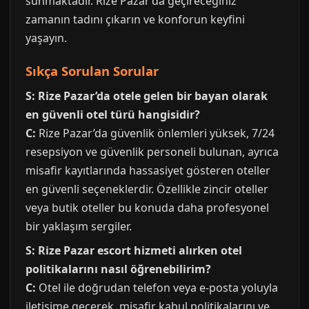
sunmaktadır. Rize Pazar’da geçireceğiniz
zamanın tadını çıkarın ve konforun keyfini
yaşayın.
Sıkça Sorulan Sorular
S: Rize Pazar’da otele gelen bir bayan olarak
en güvenli otel türü hangisidir?
C:
Rize Pazar’da güvenlik önlemleri yüksek, 7/24
resepsiyon ve güvenlik personeli bulunan, ayrıca
misafir kayıtlarında hassasiyet gösteren oteller
en güvenli seçeneklerdir. Özellikle zincir oteller
veya butik oteller bu konuda daha profesyonel
bir yaklaşım sergiler.
S: Rize Pazar escort hizmeti alırken otel
politikalarını nasıl öğrenebilirim?
C:
Otel ile doğrudan telefon veya e-posta yoluyla
iletişime geçerek, misafir kabul politikalarını ve