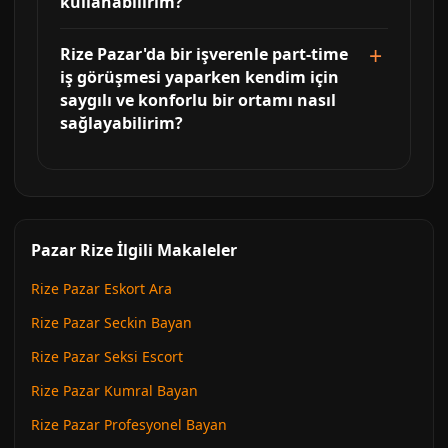
kullanabilirim?
Rize Pazar'da bir işverenle part-time
iş görüşmesi yaparken kendim için
saygılı ve konforlu bir ortamı nasıl
sağlayabilirim?
Pazar Rize İlgili Makaleler
Rize Pazar Eskort Ara
Rize Pazar Seckin Bayan
Rize Pazar Seksi Escort
Rize Pazar Kumral Bayan
Rize Pazar Profesyonel Bayan