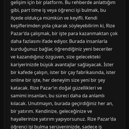
gelişim için bir platform. Bu rehberde anlattığım
gibi, part time iş veya öğrenci işi bulmak, bu
ilçede oldukça mümkün ve keyifli. Kendi
keşiflerimden yola çıkarak söyleyebilirim ki, Rize
Pazar’da çalışmak, bir işte para kazanmaktan çok
daha fazlasını ifade ediyor. Burada insanlarla
kurduğunuz bağlar, öğrendiğiniz yeni beceriler
ve kazandığınız özgüven, size gelecekteki
kariyerinizde büyük avantajlar sağlayacak. İster
bir kafede çalışın, ister bir çay fabrikasında, ister
online bir işte, her deneyim size yeni bir şey
katacak. Rize Pazar’ın doğal güzellikleri ve
samimi insanları, bu süreci daha da anlamlı
kılacak. Unutmayın, burada geçirdiğiniz her an,
bir yatırım. Kendinize, geleceğinize ve
hayallerinize yatırım yapıyorsunuz. Rize Pazar’da
öğrenci işi bulma serüveninizde, sadece iş