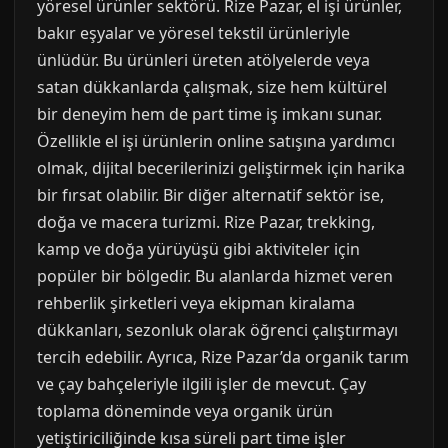
yöresel ürünler sektörü. Rize Pazar, el işi ürünler,
bakır eşyalar ve yöresel tekstil ürünleriyle
ünlüdür. Bu ürünleri üreten atölyelerde veya
satan dükkanlarda çalışmak, size hem kültürel
bir deneyim hem de part time iş imkanı sunar.
Özellikle el işi ürünlerin online satışına yardımcı
olmak, dijital becerilerinizi geliştirmek için harika
bir fırsat olabilir. Bir diğer alternatif sektör ise,
doğa ve macera turizmi. Rize Pazar, trekking,
kamp ve doğa yürüyüşü gibi aktiviteler için
popüler bir bölgedir. Bu alanlarda hizmet veren
rehberlik şirketleri veya ekipman kiralama
dükkanları, sezonluk olarak öğrenci çalıştırmayı
tercih edebilir. Ayrıca, Rize Pazar’da organik tarım
ve çay bahçeleriyle ilgili işler de mevcut. Çay
toplama döneminde veya organik ürün
yetiştiriciliğinde kısa süreli part time işler