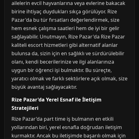
ailelerin evcil hayvanlarına veya evlerine bakacak
birine ihtiyaç duydukları sıkça görülüyor. Rize
Pazar'da bu tür fırsatları değerlendirmek, size
hem esnek çalışma saatleri hem de iyi bir gelir
sağlayabilir. Unutmayın, Rize Pazar'da Rize Pazar
kaliteli escort hizmetleri gibi alternatif alanlar
bulunsa da, sizin için en sağlıklı ve sürdürülebilir
olanı, kendi becerilerinize ve ilgi alanlarınıza
uygun bir öğrenci işi bulmaktır. Bu süreçte,
yaratıcı olmak ve farklı sektörlere açık olmak, size
büyük avantaj sağlayacaktır.
Rize Pazar'da Yerel Esnaf ile İletişim
Stratejileri
Rize Pazar’da part time iş bulmanın en etkili
yollarından biri, yerel esnafla doğrudan iletişim
kurmaktır. Ancak bu iletişimde başarılı olmak için