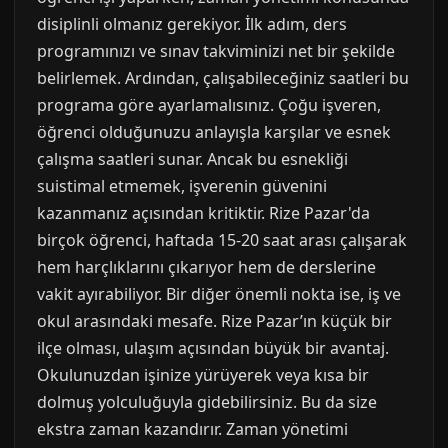
disiplinli olmanız gerekiyor. İlk adım, ders
programınızı ve sınav takviminizi net bir şekilde
belirlemek. Ardından, çalışabileceğiniz saatleri bu
programa göre ayarlamalısınız. Çoğu işveren,
öğrenci olduğunuzu anlayışla karşılar ve esnek
çalışma saatleri sunar. Ancak bu esnekliği
suistimal etmemek, işverenin güvenini
kazanmanız açısından kritiktir. Rize Pazar'da
birçok öğrenci, haftada 15-20 saat arası çalışarak
hem harçlıklarını çıkarıyor hem de derslerine
vakit ayırabiliyor. Bir diğer önemli nokta ise, iş ve
okul arasındaki mesafe. Rize Pazar’ın küçük bir
ilçe olması, ulaşım açısından büyük bir avantaj.
Okulunuzdan işinize yürüyerek veya kısa bir
dolmuş yolculuğuyla gidebilirsiniz. Bu da size
ekstra zaman kazandırır. Zaman yönetimi