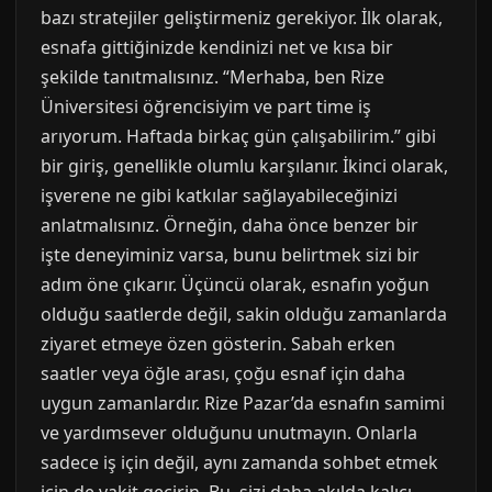
bazı stratejiler geliştirmeniz gerekiyor. İlk olarak,
esnafa gittiğinizde kendinizi net ve kısa bir
şekilde tanıtmalısınız. “Merhaba, ben Rize
Üniversitesi öğrencisiyim ve part time iş
arıyorum. Haftada birkaç gün çalışabilirim.” gibi
bir giriş, genellikle olumlu karşılanır. İkinci olarak,
işverene ne gibi katkılar sağlayabileceğinizi
anlatmalısınız. Örneğin, daha önce benzer bir
işte deneyiminiz varsa, bunu belirtmek sizi bir
adım öne çıkarır. Üçüncü olarak, esnafın yoğun
olduğu saatlerde değil, sakin olduğu zamanlarda
ziyaret etmeye özen gösterin. Sabah erken
saatler veya öğle arası, çoğu esnaf için daha
uygun zamanlardır. Rize Pazar’da esnafın samimi
ve yardımsever olduğunu unutmayın. Onlarla
sadece iş için değil, aynı zamanda sohbet etmek