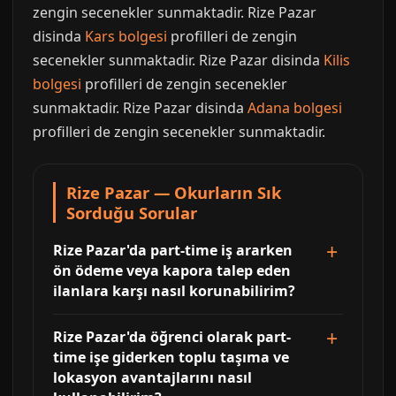
zengin secenekler sunmaktadir. Rize Pazar
disinda
Kars bolgesi
profilleri de zengin
secenekler sunmaktadir. Rize Pazar disinda
Kilis
bolgesi
profilleri de zengin secenekler
sunmaktadir. Rize Pazar disinda
Adana bolgesi
profilleri de zengin secenekler sunmaktadir.
Rize Pazar — Okurların Sık
Sorduğu Sorular
Rize Pazar'da part-time iş ararken
ön ödeme veya kapora talep eden
ilanlara karşı nasıl korunabilirim?
Rize Pazar'da öğrenci olarak part-
time işe giderken toplu taşıma ve
lokasyon avantajlarını nasıl