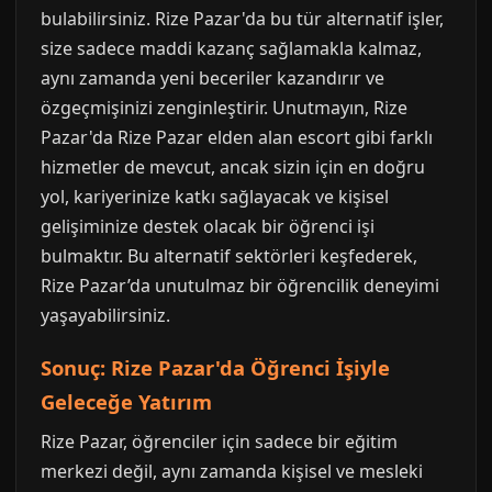
bulabilirsiniz. Rize Pazar'da bu tür alternatif işler,
size sadece maddi kazanç sağlamakla kalmaz,
aynı zamanda yeni beceriler kazandırır ve
özgeçmişinizi zenginleştirir. Unutmayın, Rize
Pazar'da Rize Pazar elden alan escort gibi farklı
hizmetler de mevcut, ancak sizin için en doğru
yol, kariyerinize katkı sağlayacak ve kişisel
gelişiminize destek olacak bir öğrenci işi
bulmaktır. Bu alternatif sektörleri keşfederek,
Rize Pazar’da unutulmaz bir öğrencilik deneyimi
yaşayabilirsiniz.
Sonuç: Rize Pazar'da Öğrenci İşiyle
Geleceğe Yatırım
Rize Pazar, öğrenciler için sadece bir eğitim
merkezi değil, aynı zamanda kişisel ve mesleki