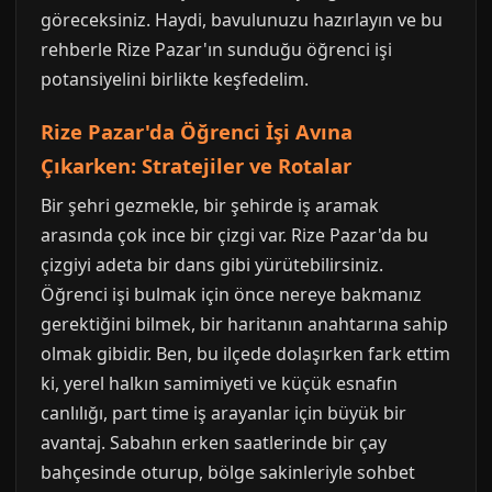
göreceksiniz. Haydi, bavulunuzu hazırlayın ve bu
rehberle Rize Pazar'ın sunduğu öğrenci işi
potansiyelini birlikte keşfedelim.
Rize Pazar'da Öğrenci İşi Avına
Çıkarken: Stratejiler ve Rotalar
Bir şehri gezmekle, bir şehirde iş aramak
arasında çok ince bir çizgi var. Rize Pazar'da bu
çizgiyi adeta bir dans gibi yürütebilirsiniz.
Öğrenci işi bulmak için önce nereye bakmanız
gerektiğini bilmek, bir haritanın anahtarına sahip
olmak gibidir. Ben, bu ilçede dolaşırken fark ettim
ki, yerel halkın samimiyeti ve küçük esnafın
canlılığı, part time iş arayanlar için büyük bir
avantaj. Sabahın erken saatlerinde bir çay
bahçesinde oturup, bölge sakinleriyle sohbet