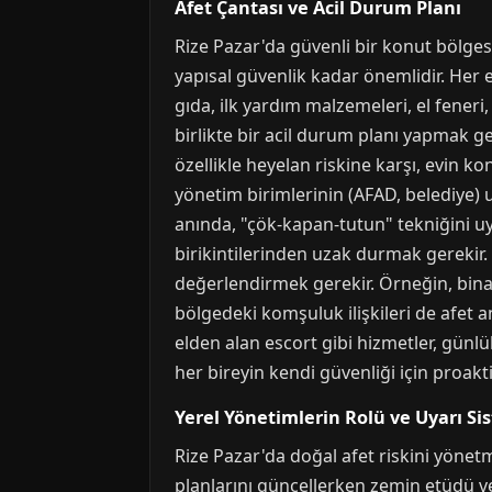
Afet Çantası ve Acil Durum Planı
Rize Pazar'da güvenli bir konut bölge
yapısal güvenlik kadar önemlidir. Her e
gıda, ilk yardım malzemeleri, el feneri,
birlikte bir acil durum planı yapmak ger
özellikle heyelan riskine karşı, evin ko
yönetim birimlerinin (AFAD, belediye) 
anında, "çök-kapan-tutun" tekniğini u
birikintilerinden uzak durmak gerekir.
değerlendirmek gerekir. Örneğin, bina 
bölgedeki komşuluk ilişkileri de afet 
elden alan escort gibi hizmetler, günlük
her bireyin kendi güvenliği için proakt
Yerel Yönetimlerin Rolü ve Uyarı Si
Rize Pazar'da doğal afet riskini yönetm
planlarını güncellerken zemin etüdü ve ri