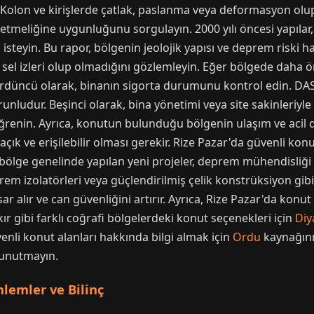
n. Kolon ve kirişlerde çatlak, paslanma veya deformasyon olup
etmeliğine uygunluğunu sorgulayın. 2000 yılı öncesi yapılar, 
eyin. Bu rapor, bölgenin jeolojik yapısı ve deprem riski hakk
 sel izleri olup olmadığını gözlemleyin. Eğer bölgede daha
ördüncü olarak, binanın sigorta durumunu kontrol edin. DAS
runludur. Beşinci olarak, bina yönetimi veya site sakinleriy
enin. Ayrıca, konutun bulunduğu bölgenin ulaşım ve acil du
n açık ve erişilebilir olması gerekir. Rize Pazar'da güvenli kon
e, bölge genelinde yapılan yeni projeler, deprem mühendisliğ
rem izolatörleri veya güçlendirilmiş çelik konstrüksiyon gibi 
 alır ve can güvenliğini artırır. Ayrıca, Rize Pazar'da konut 
ır gibi farklı coğrafi bölgelerdeki konut seçenekleri için
Diy
nli konut alanları hakkında bilgi almak için
Ordu
kaynağını 
 unutmayın.
nlemler ve Bilinç