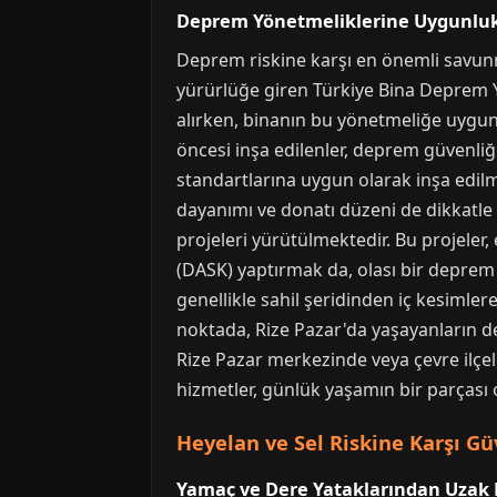
Deprem Yönetmeliklerine Uygunlu
Deprem riskine karşı en önemli savunm
yürürlüğe giren Türkiye Bina Deprem Y
alırken, binanın bu yönetmeliğe uygun 
öncesi inşa edilenler, deprem güvenliğ
standartlarına uygun olarak inşa edilme
dayanımı ve donatı düzeni de dikkatle
projeleri yürütülmektedir. Bu projeler,
(DASK) yaptırmak da, olası bir deprem
genellikle sahil şeridinden iç kesiml
noktada, Rize Pazar'da yaşayanların dep
Rize Pazar merkezinde veya çevre ilçel
hizmetler, günlük yaşamın bir parçası o
Heyelan ve Sel Riskine Karşı Gü
Yamaç ve Dere Yataklarından Uzak