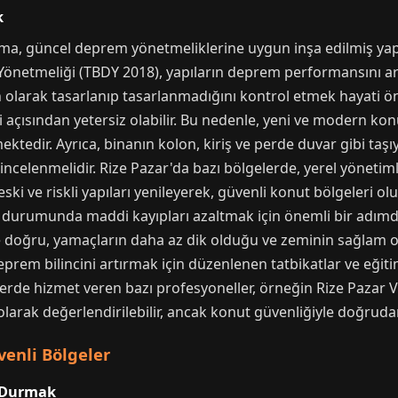
k
a, güncel deprem yönetmeliklerine uygun inşa edilmiş yapıl
önetmeliği (TBDY 2018), yapıların deprem performansını art
olarak tasarlanıp tasarlanmadığını kontrol etmek hayati önem
i açısından yetersiz olabilir. Bu nedenle, yeni ve modern ko
ktedir. Ayrıca, binanın kolon, kiriş ve perde duvar gibi taşıy
 incelenmelidir. Rize Pazar'da bazı bölgelerde, yerel yönet
 eski ve riskli yapıları yenileyerek, güvenli konut bölgeleri 
 durumunda maddi kayıpları azaltmak için önemli bir adımdır
ere doğru, yamaçların daha az dik olduğu ve zeminin sağlam 
rem bilincini artırmak için düzenlenen tatbikatlar ve eğitim
erde hizmet veren bazı profesyoneller, örneğin Rize Pazar VIP
larak değerlendirilebilir, ancak konut güvenliğiyle doğrudan i
venli Bölgeler
 Durmak