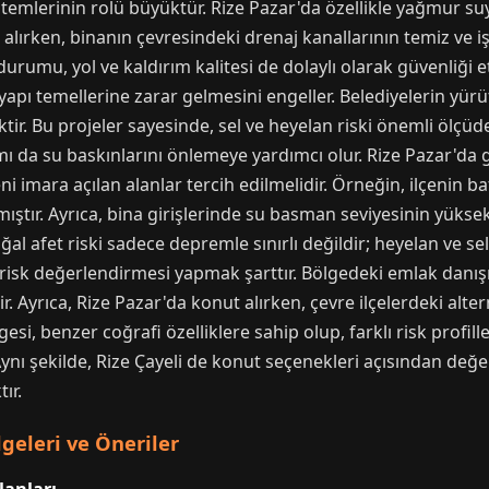
stemlerinin rolü büyüktür. Rize Pazar'da özellikle yağmur suyu
alırken, binanın çevresindeki drenaj kanallarının temiz ve i
urumu, yol ve kaldırım kalitesi de dolaylı olarak güvenliği etk
 yapı temellerine zarar gelmesini engeller. Belediyelerin yürütt
tir. Bu projeler sayesinde, sel ve heyelan riski önemli ölçüde 
ımı da su baskınlarını önlemeye yardımcı olur. Rize Pazar'da 
ni imara açılan alanlar tercih edilmelidir. Örneğin, ilçenin b
mıştır. Ayrıca, bina girişlerinde su basman seviyesinin yüksek 
al afet riski sadece depremle sınırlı değildir; heyelan ve se
ir risk değerlendirmesi yapmak şarttır. Bölgedeki emlak danı
. Ayrıca, Rize Pazar'da konut alırken, çevre ilçelerdeki alte
, benzer coğrafi özelliklere sahip olup, farklı risk profilleri
Aynı şekilde, Rize Çayeli de konut seçenekleri açısından değer
ır.
geleri ve Öneriler