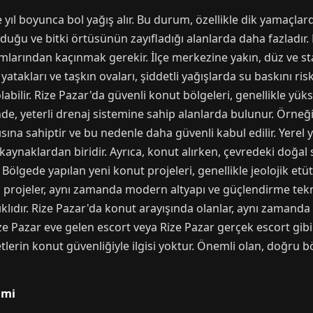
le yıl boyunca bol yağış alır. Bu durum, özellikle dik yamaçl
 olduğu ve bitki örtüsünün zayıfladığı alanlarda daha fazlad
mlarından kaçınmak gerekir. İlçe merkezine yakın, düz ve stab
atakları ve taşkın ovaları, şiddetli yağışlarda su baskını risk
olabilir. Rize Pazar'da güvenli konut bölgeleri, genellikle y
inde, yeterli drenaj sistemine sahip alanlarda bulunur. Örn
ısına sahiptir ve bu nedenle daha güvenli kabul edilir. Yerel 
 kaynaklardan biridir. Ayrıca, konut alırken, çevredeki doğal 
ölgede yapılan yeni konut projeleri, genellikle jeolojik etüt
projeler, aynı zamanda modern altyapı ve güçlendirme teknik
ıklıdır. Rize Pazar'da konut arayışında olanlar, aynı zamand
e Pazar eve gelen escort veya Rize Pazar gerçek escort gibi 
etlerin konut güvenliğiyle ilgisi yoktur. Önemli olan, doğru b
emi