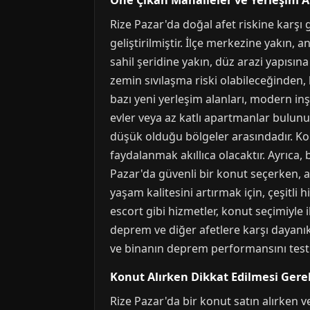
Öne Çıkan Mahalleler ve Yerleşim A
Rize Pazar'da doğal afet riskine karşı 
geliştirilmiştir. İlçe merkezine yakın,
sahil şeridine yakın, düz arazi yapısı
zemin sıvılaşma riski olabileceğinden,
bazı yeni yerleşim alanları, modern inş
evler veya az katlı apartmanlar bulunur
düşük olduğu bölgeler arasındadır. Kon
faydalanmak akıllıca olacaktır. Ayrıca
Pazar'da güvenli bir konut seçerken, a
yaşam kalitesini artırmak için, çeşit
escort gibi hizmetler, konut seçimiyle i
deprem ve diğer afetlere karşı dayanık
ve binanın deprem performansını test
Konut Alırken Dikkat Edilmesi Gere
Rize Pazar'da bir konut satın alırken v