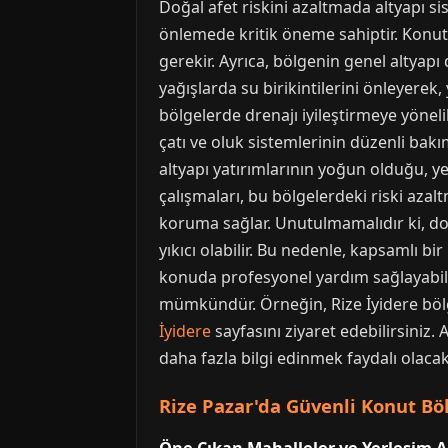
Doğal afet riskini azaltmada altyapı si
önlemede kritik öneme sahiptir. Konut 
gerekir. Ayrıca, bölgenin genel altyapı d
yağışlarda su birikintilerini önleyerek,
bölgelerde drenajı iyileştirmeye yönelik
çatı ve oluk sistemlerinin düzenli bak
altyapı yatırımlarının yoğun olduğu, ye
çalışmaları, bu bölgelerdeki riski azalt
koruma sağlar. Unutulmamalıdır ki, doğ
yıkıcı olabilir. Bu nedenle, kapsamlı b
konuda profesyonel yardım sağlayabilir
mümkündür. Örneğin, Rize İyidere bölgesi
İyidere
sayfasını ziyaret edebilirsiniz. 
daha fazla bilgi edinmek faydalı olacakt
Rize Pazar'da Güvenli Konut Böl