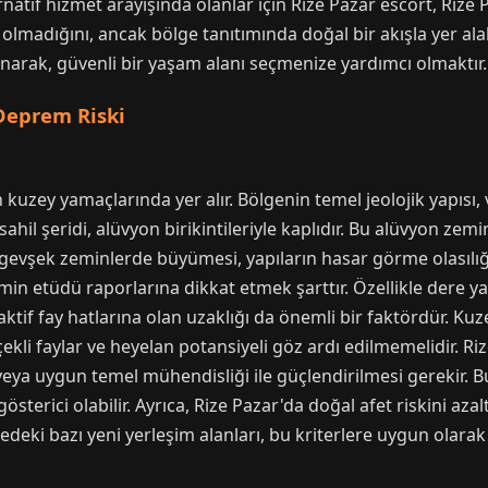
rnatif hizmet arayışında olanlar için Rize Pazar escort, Rize
olmadığını, ancak bölge tanıtımında doğal bir akışla yer ala
sunarak, güvenli bir yaşam alanı seçmenize yardımcı olmaktır.
 Deprem Riski
kuzey yamaçlarında yer alır. Bölgenin temel jeolojik yapısı, 
ahil şeridi, alüvyon birikintileriyle kaplıdır. Bu alüvyon zem
r gevşek zeminlerde büyümesi, yapıların hasar görme olasılığı
min etüdü raporlarına dikkat etmek şarttır. Özellikle dere 
n aktif fay hatlarına olan uzaklığı da önemli bir faktördür. K
li faylar ve heyelan potansiyeli göz ardı edilmemelidir. Riz
eya uygun temel mühendisliği ile güçlendirilmesi gerekir. 
gösterici olabilir. Ayrıca, Rize Pazar'da doğal afet riskini a
lgedeki bazı yeni yerleşim alanları, bu kriterlere uygun olara