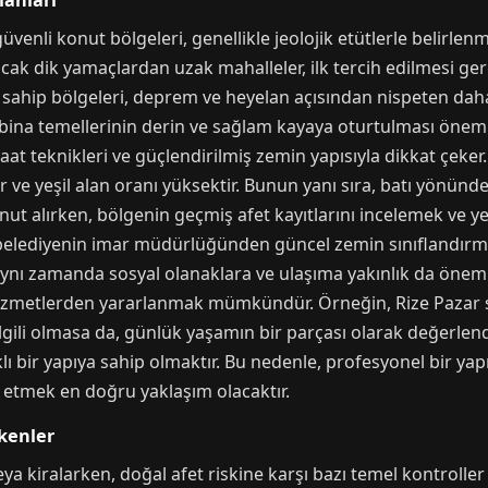
lanları
güvenli konut bölgeleri, genellikle jeolojik etütlerle belirle
 ancak dik yamaçlardan uzak mahalleler, ilk tercih edilmesi ge
na sahip bölgeleri, deprem ve heyelan açısından nispeten dah
 bina temellerinin derin ve sağlam kayaya oturtulması öneml
aat teknikleri ve güçlendirilmiş zemin yapısıyla dikkat çeker
 ve yeşil alan oranı yüksektir. Bunun yanı sıra, batı yönündek
ut alırken, bölgenin geçmiş afet kayıtlarını incelemek ve y
, belediyenin imar müdürlüğünden güncel zemin sınıflandırma h
ynı zamanda sosyal olanaklara ve ulaşıma yakınlık da öneml
li hizmetlerden yararlanmak mümkündür. Örneğin, Rize Paza
lgili olmasa da, günlük yaşamın bir parçası olarak değerlendir
lı bir yapıya sahip olmaktır. Bu nedenle, profesyonel bir y
 etmek en doğru yaklaşım olacaktır.
kenler
eya kiralarken, doğal afet riskine karşı bazı temel kontroller