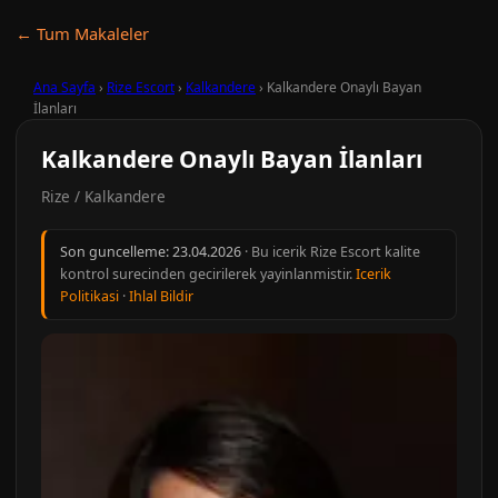
← Tum Makaleler
Ana Sayfa
›
Rize Escort
›
Kalkandere
›
Kalkandere Onaylı Bayan
İlanları
Kalkandere Onaylı Bayan İlanları
Rize / Kalkandere
Son guncelleme:
23.04.2026
· Bu icerik Rize Escort kalite
kontrol surecinden gecirilerek yayinlanmistir.
Icerik
Politikasi
·
Ihlal Bildir