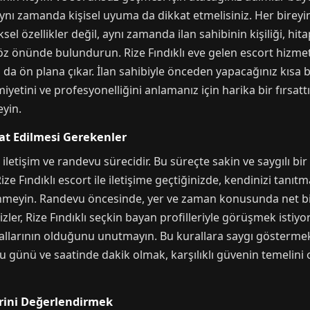
ynı zamanda kişisel uyuma da dikkat etmelisiniz. Her bireyin b
ksel özellikler değil, aynı zamanda ilan sahibinin kişiliği, h
göz önünde bulundurun. Rize Fındıklı eve gelen escort hiz
da ön plana çıkar. İlan sahibiyle önceden yapacağınız kısa 
yetini ve profesyonelliğini anlamanız için harika bir fırsatt
eyin.
at Edilmesi Gerekenler
iletişim ve randevu sürecidir. Bu süreçte sakin ve saygılı bir
ze Fındıklı escort ile iletişime geçtiğinizde, kendinizi tanıt
kinmeyin. Randevu öncesinde, yer ve zaman konusunda net b
izler, Rize Fındıklı seçkin bayan profilleriyle görüşmek istiyo
urallarının olduğunu unutmayın. Bu kurallara saygı göster
u günü ve saatinde dakik olmak, karşılıklı güvenin temelini ol
rini Değerlendirmek