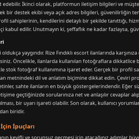
debilir. İkinci olarak, platformun iletişim bilgileri ve müşte
k bir destek ekibi veya açık adres bilgileri, güvenilirliğin tem
il sahiplerinin, kendilerini detaylı bir şekilde tanıttığı, hizm
ekçi kabul edilir. Unutmayın ki, şeffaflık ne kadar fazlaysa, gü
ri
i oldukça yaygındır. Rize Fındıklı escort ilanlarında karşınıza 
rsiniz. Öncelikle, ilanlarda kullanılan fotoğraflara dikkatlice
le stok fotoğraf kullanımına işaret eder. Gerçek bir profil s
lan metnindeki dil ve anlatım biçimine dikkat edin. Çeviri pro
etinler, sahte ilanların en büyük göstergelerindendir. Eğer sizl
letişime geçtiğinizde sorularınıza net ve anlaşılır cevaplar a
ması, bir uyarı işareti olabilir. Son olarak, kullanıcı yoruml
dan biridir.
İçin İpuçları
anın keyifli ve sorunsuz geçmesi için atacağınız adımlar büyü