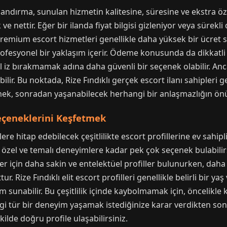
tlandırma, sunulan hizmetin kalitesine, süresine ve ekstra öze
k ve nettir. Eğer bir ilanda fiyat bilgisi gizleniyor veya süre
 premium escort hizmetleri genellikle daha yüksek bir ücret 
 profesyonel bir yaklaşım içerir. Ödeme konusunda da dikkat
 iz bırakmamak adına daha güvenli bir seçenek olabilir. An
bilir. Bu noktada, Rize Fındıklı gerçek escort ilanı sahiple
irmek, sonradan yaşanabilecek herhangi bir anlaşmazlığın ön
Seçeneklerini Keşfetmek
ilere hitap edebilecek çeşitlilikte escort profillerine ev sahip
 özel ve temalı deneyimlere kadar pek çok seçenek bulabilir
er için daha sakin ve entelektüel profiller bulunurken, dah
r. Rize Fındıklı elit escort profilleri genellikle belirli bir 
 sunabilir. Bu çeşitlilik içinde kaybolmamak için, öncelikle ke
ngi tür bir deneyim yaşamak istediğinize karar verdikten s
ekilde doğru profile ulaşabilirsiniz.