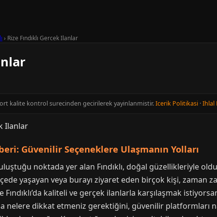
lı
›
Rize Fındıklı Gercek Ilanlar
anlar
cort kalite kontrol surecinden gecirilerek yayinlanmistir.
Icerik Politikasi
·
Ihlal 
hberi: Güvenilir Seçeneklere Ulaşmanın Yolları
 buluştuğu noktada yer alan Fındıklı, doğal güzellikleriyle ol
 ilçede yaşayan veya burayı ziyaret eden birçok kişi, zaman z
ize Fındıklı’da kaliteli ve gerçek ilanlarla karşılaşmak istiyor
zda nelere dikkat etmeniz gerektiğini, güvenilir platformları na