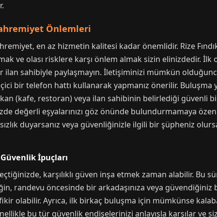
r.
Mahremiyet Önlemleri
remiyet, en az hizmetin kalitesi kadar önemlidir. Rize Fındı
umak ve olası risklere karşı önlem almak sizin elinizdedir. İlk
i bir ilan sahibiyle paylaşmayın. İletişiminizi mümkün olduğu
i bir telefon hattı kullanarak yapmanız önerilir. Buluşma ye
an (kafe, restoran) veya ilan sahibinin belirlediği güvenli bir 
nizde değerli eşyalarınızı göz önünde bulundurmamaya özen
ızlık duyarsanız veya güvenliğinizle ilgili bir şüpheniz ol
Güvenlik İpuçları
me geçtiğinizde, karşılıklı güven inşa etmek zaman alabilir. Bu 
eğin, randevu öncesinde bir arkadaşınıza veya güvendiğiniz 
fikir olabilir. Ayrıca, ilk birkaç buluşma için mümkünse kalaba
enellikle bu tür güvenlik endişelerinizi anlayışla karşılar ve 