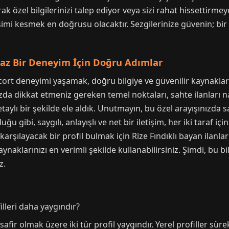
larak özel bilgilerinizi talep ediyor veya sizi rahat hissetti
etişimi kesmek en doğrusu olacaktır. Sezgilerinize güvenin; b
maz Bir Deneyim İçin Doğru Adımlar
r escort deneyimi yaşamak, doğru bilgiye ve güvenilir kayna
ızda dikkat etmeniz gereken temel noktaları, sahte ilanları na
detaylı bir şekilde ele aldık. Unutmayın, bu özel arayışınızd
u gibi, saygılı, anlayışlı ve net bir iletişim, her iki taraf 
i karşılayacak bir profil bulmak için Rize Fındıklı bayan ilanl
naklarınızı en verimli şekilde kullanabilirsiniz. Şimdi, bu bi
z.
illeri daha yaygındır?
safir olmak üzere iki tür profil yaygındır. Yerel profiller süre