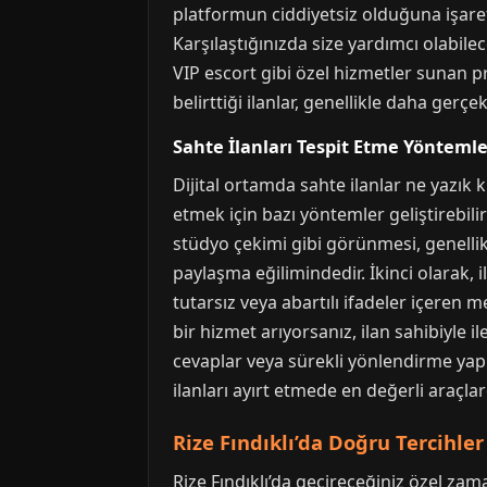
platformun ciddiyetsiz olduğuna işaret e
Karşılaştığınızda size yardımcı olabilece
VIP escort gibi özel hizmetler sunan prof
belirttiği ilanlar, genellikle daha gerç
Sahte İlanları Tespit Etme Yöntemle
Dijital ortamda sahte ilanlar ne yazık k
etmek için bazı yöntemler geliştirebili
stüdyo çekimi gibi görünmesi, genellik
paylaşma eğilimindedir. İkinci olarak, i
tutarsız veya abartılı ifadeler içeren m
bir hizmet arıyorsanız, ilan sahibiyle i
cevaplar veya sürekli yönlendirme yapıl
ilanları ayırt etmede en değerli araçlar
Rize Fındıklı’da Doğru Tercihler 
Rize Fındıklı’da geçireceğiniz özel zam