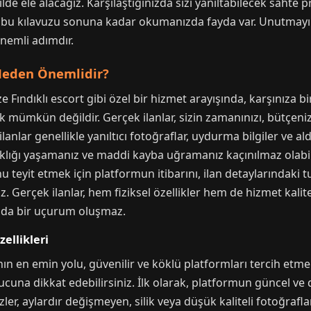
ilde ele alacağız. Karşılaştığınızda sizi yanıltabilecek saht
 bu kılavuzu sonuna kadar okumanızda fayda var. Unutmayın
önemli adımdır.
 Neden Önemlidir?
ze Fındıklı escort gibi özel bir hizmet arayışında, karşınıza b
mümkün değildir. Gerçek ilanlar, sizin zamanınızı, bütçeniz
 ilanlar genellikle yanıltıcı fotoğraflar, uydurma bilgiler ve al
rıklığı yaşamanız ve maddi kayba uğramanız kaçınılmaz olabili
u teyit etmek için platformun itibarını, ilan detaylarındaki tu
Gerçek ilanlar, hem fiziksel özellikler hem de hizmet kalite
ında bir uçurum oluşmaz.
zellikleri
nın en emin yolu, güvenilir ve köklü platformları tercih etm
cuna dikkat edebilirsiniz. İlk olarak, platformun güncel ve d
ler, aylardır değişmeyen, silik veya düşük kaliteli fotoğrafla