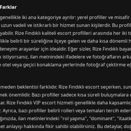
 Farklar
nellikle iki ana kategoriye ayrılır: yerel profiller ve misafir (t
uzun vadeli ve istikrarlı bir hizmet sunan kişilerdir. Bu prof
lir. Rize Fındıklı kaliteli escort profilleri arasında her ik
kle belirli bir süreliğine ilçeye gelen ve daha kısa dönemli h
eneyim arayanlar için idealdir. Eğer sizler, Rize Fındıklı bayan
istiyorsanız, ilan metnindeki ifadelere ve fotoğrafların ar
ikle otel veya geçici konaklama yerlerinde fotoğraf çektirme e
eden beklentisi farklıdır. Rize Fındıklı escort seçerken, sun
ek önemlidir. Bazı profiller sadece kısa süreli buluşmalara o
r. Rize Fındıklı VIP escort hizmeti genellikle daha kapsamlı
ir. Ayrıca, bazı profiller belirli rolleri veya temaları tercih 
ğınızda, ilan metinlerindeki "rol yapma", "dominant", "itaat
t anlayışı hakkında fikir sahibi olabilirsiniz. Bu detaylar, do