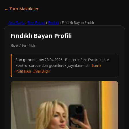
← Tum Makaleler
Ana Sayfa
›
Rize Escort
›
Fındıklı
›
Fındıklı Bayan Profili
Fındıklı Bayan Profili
Rize / Fındıklı
Son guncelleme:
23.04.2026
· Bu icerik Rize Escort kalite
kontrol surecinden gecirilerek yayinlanmistir.
Icerik
Politikasi
·
Ihlal Bildir