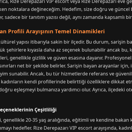
rıca, Rize Derepazarı VIP escort veya Rize Derepazarı eve gel
en noktalara değineceğim. Hedefim, size doğru ve güncel bil
 sadece bir tanıtım yazısı değil, aynı zamanda kapsamlı bir 
an Profili Arayışının Temel Dinamikleri
ürel yapısı itibarıyla sakin bir ilçedir. Bu durum, sarişin ba
üyük şehirlere kıyasla daha az seçenek bulunabilir ancak bu,
eri, genellikle gizlilik ve güven esasına dayanır. Profesyon
nırları net bir şekilde belirler. Sarişin bayan arayanlar için, 
im sunabilir. Ancak, bu tür hizmetlerde referans ve güvenilir
adınların kendi profillerinde belirttiği özelliklere dikkat etm
, doğru eşleşmeyi bulmanıza yardımcı olur. Ayrıca, ilçedeki ote
çeneklerinin Çeşitliliği
i, genellikle 20-35 yaş aralığında, eğitimli ve kendine bakan 
unmayı hedefler. Rize Derepazarı VIP escort arayışında, kadı