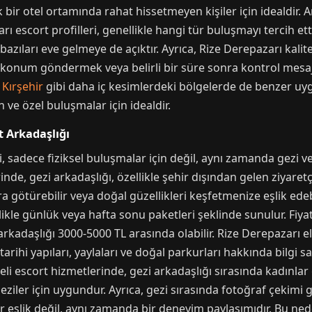
alık bir otel ortamında rahat hissetmeyen kişiler için idealdir
ı escort profilleri, genellikle hangi tür buluşmayı tercih etti
ıları eve gelmeye de açıktır. Ayrıca, Rize Derepazarı kaliteli
a konum göndermek veya belirli bir süre sonra kontrol mesajı 
,
Kırşehir
gibi daha iç kesimlerdeki bölgelerde de benzer uyg
 ve özel buluşmalar için idealdir.
t Arkadaşlığı
i, sadece fiziksel buluşmalar için değil, aynı zamanda gezi ve
inde, gezi arkadaşlığı, özellikle şehir dışından gelen ziyaretç
lara götürebilir veya doğal güzellikleri keşfetmenize eşlik ede
likle günlük veya hafta sonu paketleri şeklinde sunulur. Fi
kadaşlığı 3000-5000 TL arasında olabilir. Rize Derepazarı elit 
arihi yapıları, yaylaları ve doğal parkurları hakkında bilgi sah
liteli escort hizmetlerinde, gezi arkadaşlığı sırasında kadınlar
iler için uygundur. Ayrıca, gezi sırasında fotoğraf çekimi gib
r eşlik değil, aynı zamanda bir deneyim paylaşımıdır. Bu nede