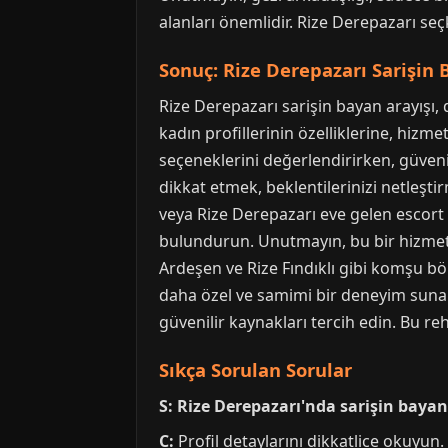
alanları önemlidir. Rize Derepazarı seç
Sonuç: Rize Derepazarı Sarişin 
Rize Derepazarı sarişin bayan arayışı, 
kadın profillerinin özelliklerine, hiz
seçeneklerini değerlendirirken, güvenilir
dikkat etmek, beklentilerinizi netleşti
veya Rize Derepazarı eve gelen escort 
bulundurun. Unutmayın, bu bir hizmet al
Ardeşen ve Rize Fındıklı gibi komşu bö
daha özel ve samimi bir deneyim sunar.
güvenilir kaynakları tercih edin. Bu re
Sıkça Sorulan Sorular
S: Rize Derepazarı'nda sarişin bayan
C:
Profil detaylarını dikkatlice okuyun. S