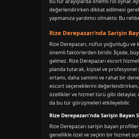
bu tür arayışlarda önemli rol oynar. Ay
değerlendirirken dikkat edilmesi gerek
yapmanıza yardımcı olmaktır. Bu rehber,
Rize Derepazarı'nda Sarişin Bay
Rize Derepazarı, nüfus yoğunluğu ve kült
önemli faktörlerden biridir. İlçede, b
gelmez. Rize Derepazarı escort hizmetl
planda tutarak, kişisel ve profesyonel sı
ortamı, daha samimi ve rahat bir deney
escort seçeneklerini değerlendirirken, k
özellikler ve hizmet türü gibi detaylar
da bu tür görüşmeleri etkileyebilir.
Rize Derepazarı'nda Sarişin Bayan Se
Rize Derepazarı sarişin bayan profiller
genellikle özel ve seçkin bir hizmet s