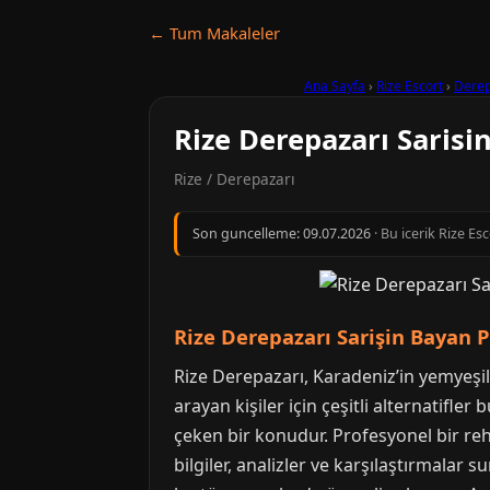
← Tum Makaleler
Ana Sayfa
›
Rize Escort
›
Derep
Rize Derepazarı Sarisi
Rize / Derepazarı
Son guncelleme:
09.07.2026
· Bu icerik Rize Es
Rize Derepazarı Sarişin Bayan P
Rize Derepazarı, Karadeniz’in yemyeşil 
arayan kişiler için çeşitli alternatifle
çeken bir konudur. Profesyonel bir re
bilgiler, analizler ve karşılaştırmalar