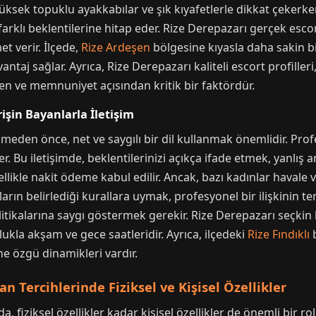
 yüksek topuklu ayakkabılar ve şık kıyafetlerle dikkat çekerke
 farklı beklentilerine hitap eder. Rize Derepazarı gerçek esco
t verir. İlçede,
Rize Ardeşen
bölgesine kıyasla daha sakin b
aj sağlar. Ayrıca, Rize Derepazarı kaliteli escort profilleri,
ven ve memnuniyet açısından kritik bir faktördür.
işin Bayanlarla İletişim
çmeden önce, net ve saygılı bir dil kullanmak önemlidir. Prof
r. Bu iletişimde, beklentilerinizi açıkça ifade etmek, yanlış 
llikle nakit ödeme kabul edilir. Ancak, bazı kadınlar havale 
ınların belirlediği kurallara uymak, profesyonel bir ilişkinin 
ikalarına saygı göstermek gerekir. Rize Derepazarı seçkin bay
nlukla akşam ve gece saatleridir. Ayrıca, ilçedeki
Rize Fındıklı
b
ne özgü dinamikleri vardır.
n Tercihlerinde Fiziksel ve Kişisel Özellikler
, fiziksel özellikler kadar kişisel özellikler de önemli bir rol