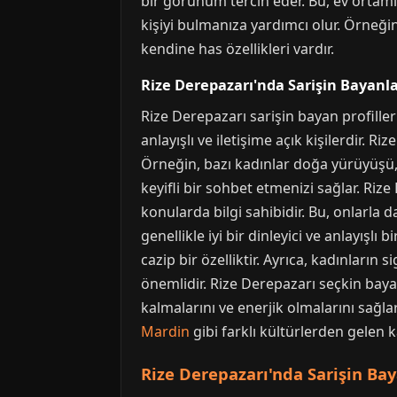
bir görünüm tercih eder. Bu, ev ortam
kişiyi bulmanıza yardımcı olur. Örneği
kendine has özellikleri vardır.
Rize Derepazarı'nda Sarişin Bayanlar
Rize Derepazarı sarişin bayan profilleri, 
anlayışlı ve iletişime açık kişilerdir. R
Örneğin, bazı kadınlar doğa yürüyüşü, 
keyifli bir sohbet etmenizi sağlar. Riz
konularda bilgi sahibidir. Bu, onlarla d
genellikle iyi bir dinleyici ve anlayışlı
cazip bir özelliktir. Ayrıca, kadınların s
önemlidir. Rize Derepazarı seçkin bayan
kalmalarını ve enerjik olmalarını sağlar
Mardin
gibi farklı kültürlerden gelen k
Rize Derepazarı'nda Sarişin Ba