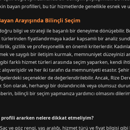
kin bayan profilleri, bu tür hizmetlerde genellikle esnek ve
Bayan Arayışında Bilinçli Seçim
doğru bilgi ve strateji ile başarılı bir deneyime dönüşebilir.
met türlerinden fiyatlandırmaya kadar kapsamlı bir analiz su
lik, gizlilik ve profesyonellik en önemli kriterlerdir. Kadınla
rmek ve saygılı bir iletişim kurmak, memnuniyet düzeyinizi ar
gibi farklı hizmet türleri arasında seçim yaparken, kendi iht
ışverişidir ve her iki tarafın da memnuniyeti esastır. Şehir d
lgelerdeki seçenekler de değerlendirilebilir. Ancak, Rize Der
 Son olarak, herhangi bir dolandırıcılık veya olumsuz duru
hberin, bilinçli bir seçim yapmanıza yardımcı olmasını dilerim
 profili ararken nelere dikkat etmeliyim?
aç ve göz rengi, yaş aralığı, hizmet türü ve fiyat bilgisi gibi k