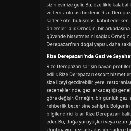
sizin evinize gelir. Bu, özellikle kalab
ve temiz olması beklenir. Rize Derepazar
sadece otel buluşması kabul ederken, baz
önlemleri alır. Örneğin, bir arkadaşın
güvende hissetmesini sağlar. Örneğin
Derepazarı'nın doğal yapısı, daha sakin
Rize Derepazarı'nda Gezi ve Seyaha
Rize Derepazarı sarişin bayan profiller
edilir. Rize Derepazarı escort hizmetler
size ilçeyi gezdirebilir, yerel restoran
seçeneklerinde, gezi arkadaşlığı genel
göre değişir. Örneğin, bir günlük gezi ar
rehberlik becerisine sahiptir. Bölgenin t
bilgilendirici kılar. Rize Derepazarı ka
eder. Bu, doğa yürüyüşleri veya uzun gez
Unutmayın, gezi arkadaşlığı, sadece bi