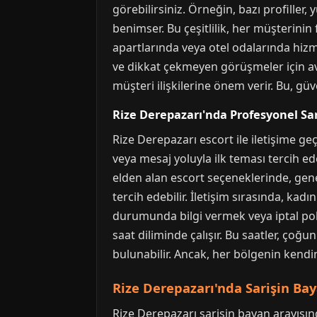
görebilirsiniz. Örneğin, bazı profiller,
benimser. Bu çeşitlilik, her müşterinin
apartlarında veya otel odalarında hizme
ve dikkat çekmeyen görüşmeler için avant
müşteri ilişkilerine önem verir. Bu, gü
Rize Derepazarı'nda Profesyonel Sar
Rize Derepazarı escort ile iletişime ge
veya mesaj yoluyla ilk teması tercih ede
elden alan escort seçeneklerinde, gene
tercih edebilir. İletişim sırasında, kad
durumunda bilgi vermek veya iptal polit
saat diliminde çalışır. Bu saatler, çoğu
bulunabilir. Ancak, her bölgenin kendi
Rize Derepazarı'nda Sarişin Baya
Rize Derepazarı sarişin bayan arayışında