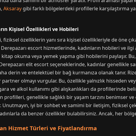
ında daha samimi bir atmosfer yaratır. Profil araması yapar
n,
Aksaray
gibi farklı bölgelerdeki profillerle karşılaştırma y
ın Kişisel Özellikleri ve Hobileri
fiziksel özelliklerin yanı sıra kişisel özellikleriyle de öne çık
ize Derepazarı escort hizmetlerinde, kadınların hobileri ve ilgi 
kitap okuma veya yemek yapma gibi hobilerini paylaşır. Bu, 
e Derepazarı elit escort seçeneklerinde, kadınlar genellikle s
aha derin ve entelektüel bir bağ kurmanıza olanak tanır. Rize 
 bir partner olmayı vurgular. Bu, özellikle yalnızlık hisseden v
igara ve alkol kullanımı gibi alışkanlıkları da profillerinde bel
 profilleri, genellikle sağlıklı bir yaşam tarzını benimser ve
. Unutmayın, iyi bir sohbet ve samimi bir iletişim, fiziksel çe
adınlarla da benzer özellikler bulabilirsiniz. Ancak, her böl
yan Hizmet Türleri ve Fiyatlandırma