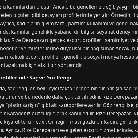
özlü kadınlardan oluşur. Ancak, bu genelleme değil, yaygın bir
eden ölçüleri gibi detayları profillerinde yer alır. Örneğin, 1
ir. Ayrıca, kadınların giyim tarzı, parfüm kullanımı ve genel 
de, kadınlar genellikle yabancı dil bilgisi, seyahat deneyimi 
 kılar. Rize Derepazarı gerçek escort profilleri, samimiyet ve
ı hedefler ve müşterilerine duygusal bir bağ sunar. Ancak, bu 
arı kaliteli escort profilleri, genellikle sosyal medya hesapl
ini azaltmak için etkili bir yöntemdir.
rofillerinde Saç ve Göz Rengi
, saç rengi en belirleyici faktörlerden biridir. Sarişin saç re
 bulunur ve bu nedenle daha çok tercih edilir. Rize Derepazarı
ya "platin sarişin" gibi alt kategorilere ayrılır. Göz rengi ise, 
ir Karadeniz güzelliği olarak kabul edilir. Rize Derepazarı 
kıyafet tercih eder. Örneğin, mavi gözlü bir kadın, genellik
rır. Ayrıca, Rize Derepazarı eve gelen escort hizmetlerinde, 