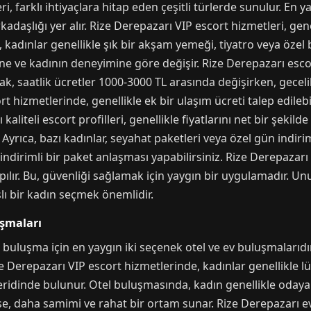
, farklı ihtiyaçlara hitap eden çeşitli türlerde sunulur. En y
adaşlığı yer alır. Rize Derepazarı VIP escort hizmetleri, gene
kadınlar genellikle şık bir akşam yemeği, tiyatro veya özel bir
e ve kadının deneyimine göre değişir. Rize Derepazarı escort 
rak, saatlik ücretler 1000-3000 TL arasında değişirken, gece
rt hizmetlerinde, genellikle ek bir ulaşım ücreti talep edileb
liteli escort profilleri, genellikle fiyatlarını net bir şekilde 
. Ayrıca, bazı kadınlar, seyahat paketleri veya özel gün indir
indirimli bir paket anlaşması yapabilirsiniz. Rize Derepazarı
lır. Bu, güvenliği sağlamak için yaygın bir uygulamadır. Un
lı bir kadın seçmek önemlidir.
uşmaları
 buluşma için en yaygın iki seçenek otel ve ev buluşmalarıdır
e Derepazarı VIP escort hizmetlerinde, kadınlar genellikle lüks
eridinde bulunur. Otel buluşmasında, kadın genellikle odaya ge
 ise, daha samimi ve rahat bir ortam sunar. Rize Derepazarı 