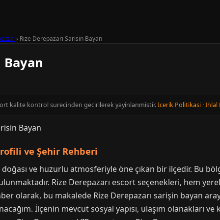
azarı
›
Rize Derepazarı Sarisin Bayan
n Bayan
cort kalite kontrol surecinden gecirilerek yayinlanmistir.
Icerik Politikasi
·
Ihlal 
rofili ve Şehir Rehberi
doğası ve huzurlu atmosferiyle öne çıkan bir ilçedir. Bu bölge
r bulunmaktadır. Rize Derepazarı escort seçenekleri, hem yerel
hber olarak, bu makalede Rize Derepazarı sarişin bayan aray
 sunacağım. İlçenin mevcut sosyal yapısı, ulaşım olanakları ve