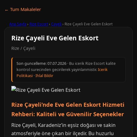
← Tum Makaleler
Ana Sayfa
›
Rize Escort
›
Çayeli
›
Rize Çayeli Eve Gelen Eskort
Rize Çayeli Eve Gelen Eskort
Rize / Çayeli
Son guncelleme:
07.07.2026
· Bu icerik Rize Escort kalite
kontrol surecinden gecirilerek yayinlanmistir.
Icerik
Politikasi
·
Ihlal Bildir
Rize Çayeli’nde Eve Gelen Eskort Hizmeti
Rehberi: Kaliteli ve Güvenilir Seçenekler
Rize Çayeli, Karadeniz’in eşsiz doğası ve sakin
atmosferiyle öne çıkan bir ilçedir. Bu huzurlu