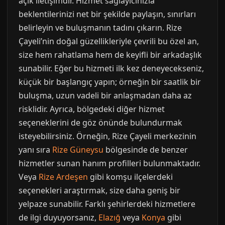
açık iletişimdir. Hizmet sağlayıcınızla
beklentilerinizi net bir şekilde paylaşın, sınırları
belirleyin ve buluşmanın tadını çıkarın. Rize
Çayeli’nin doğal güzellikleriyle çevrili bu özel an,
size hem rahatlama hem de keyifli bir arkadaşlık
sunabilir. Eğer bu hizmeti ilk kez deneyecekseniz,
küçük bir başlangıç yapın; örneğin bir saatlik bir
buluşma, uzun vadeli bir anlaşmadan daha az
risklidir. Ayrıca, bölgedeki diğer hizmet
seçeneklerini de göz önünde bulundurmak
isteyebilirsiniz. Örneğin, Rize Çayeli merkezinin
yanı sıra
Rize Güneysu
bölgesinde de benzer
hizmetler sunan hanım profilleri bulunmaktadır.
Veya
Rize Ardeşen
gibi komşu ilçelerdeki
seçenekleri araştırmak, size daha geniş bir
yelpaze sunabilir. Farklı şehirlerdeki hizmetlere
de ilgi duyuyorsanız,
Elazığ
veya
Konya
gibi