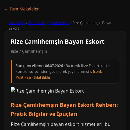
← Tum Makaleler
Ana Sayfa
›
Rize Escort
›
Çamlıhemşin
›
Rize Çamlıhemşin Bayan
Eskort
Rize Çamlıhemşin Bayan Eskort
Rize / Çamlıhemşin
Son guncelleme:
06.07.2026
· Bu icerik Rize Escort kalite
kontrol surecinden gecirilerek yayinlanmistir.
Icerik
Politikasi
·
Ihlal Bildir
Rize Çamlıhemşin Bayan Eskort Rehberi:
Pratik Bilgiler ve İpuçları
Rize Çamlıhemşin bayan eskort hizmetleri, bu