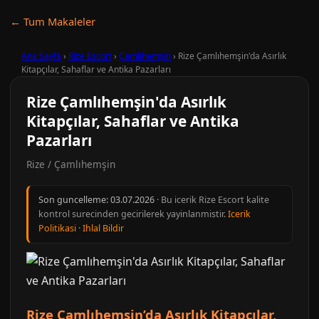
← Tum Makaleler
Ana Sayfa
›
Rize Escort
›
Çamlıhemşin
›
Rize Çamlıhemşin'da Asırlık
Kitapçılar, Sahaflar ve Antika Pazarları
Rize Çamlıhemşin'da Asırlık
Kitapçılar, Sahaflar ve Antika
Pazarları
Rize / Çamlıhemşin
Son guncelleme:
03.07.2026
· Bu icerik Rize Escort kalite
kontrol surecinden gecirilerek yayinlanmistir.
Icerik
Politikasi
·
Ihlal Bildir
Rize Çamlıhemşin’da Asırlık Kitapçılar,