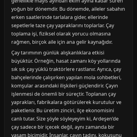
genellikle mayıs ayından ekim ayına kadar süren
yoğun bir dönemdir. Bu dönemde, aileler sabahın
erken saatlerinde tarlalara gider, ellerinde
sepetlerle taze çay yapraklarını toplarlar. Çay
toplama işi, fiziksel olarak yorucu olmasına
rağmen, birçok aile için ana gelir kaynağıdır.
Çay tarımının günlük alışkanlıklara etkisi
büyüktür. Örneğin, hasat zamanı köy yollarında
sık sık çay yüklü traktörlere rastlanır. Ayrıca, çay
bahçelerinde çalışırken yapılan mola sohbetleri,
komşular arasındaki ilişkileri güçlendirir. Çayın
işlenmesi de önemli bir süreçtir. Toplanan çay
yaprakları, fabrikalara götürülerek kurutulur ve
paketlenir. Bu üretim zinciri, ilçe ekonomisini
canlı tutar. Size şöyle söyleyeyim ki, Ardeşen’de
çay sadece bir içecek değil, aynı zamanda bir
yaşam biçimidir. İnsanlar, çayın tadını, kokusunu