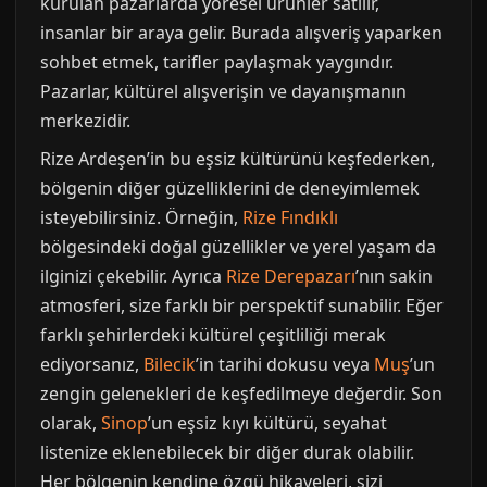
kurulan pazarlarda yöresel ürünler satılır,
insanlar bir araya gelir. Burada alışveriş yaparken
sohbet etmek, tarifler paylaşmak yaygındır.
Pazarlar, kültürel alışverişin ve dayanışmanın
merkezidir.
Rize Ardeşen’in bu eşsiz kültürünü keşfederken,
bölgenin diğer güzelliklerini de deneyimlemek
isteyebilirsiniz. Örneğin,
Rize Fındıklı
bölgesindeki doğal güzellikler ve yerel yaşam da
ilginizi çekebilir. Ayrıca
Rize Derepazarı
’nın sakin
atmosferi, size farklı bir perspektif sunabilir. Eğer
farklı şehirlerdeki kültürel çeşitliliği merak
ediyorsanız,
Bilecik
’in tarihi dokusu veya
Muş
’un
zengin gelenekleri de keşfedilmeye değerdir. Son
olarak,
Sinop
’un eşsiz kıyı kültürü, seyahat
listenize eklenebilecek bir diğer durak olabilir.
Her bölgenin kendine özgü hikayeleri, sizi