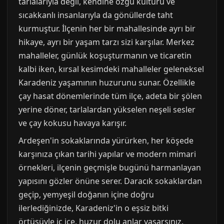
tarlalarıyla değil, kendine özgü kültürü ve
sıcakkanlı insanlarıyla da gönüllerde taht
kurmuştur. İlçenin her bir mahallesinde ayrı bir
hikaye, ayrı bir yaşam tarzı sizi karşılar. Merkez
mahalleler, günlük koşuşturmanın ve ticaretin
kalbi iken, kırsal kesimdeki mahalleler geleneksel
Karadeniz yaşamının huzurunu sunar. Özellikle
çay hasat dönemlerinde tüm ilçe, adeta bir şölen
yerine döner, tarlalardan yükselen neşeli sesler
ve çay kokusu havaya karışır.
Ardeşen'in sokaklarında yürürken, her köşede
karşınıza çıkan tarihi yapılar ve modern mimari
örnekleri, ilçenin geçmişle bugünü harmanlayan
yapısını gözler önüne serer. Daracık sokaklardan
geçip, yemyeşil doğanın içine doğru
ilerlediğinizde, Karadeniz'in o eşsiz bitki
örtüsüyle iç içe, huzur dolu anlar yaşarsınız.