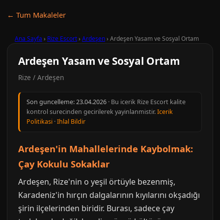
← Tum Makaleler
Ana Sayfa
›
Rize Escort
›
Ardeşen
›
Ardeşen Yasam ve Sosyal Ortam
Ardeşen Yasam ve Sosyal Ortam
Rize / Ardeşen
Son guncelleme:
23.04.2026
· Bu icerik Rize Escort kalite
kontrol surecinden gecirilerek yayinlanmistir.
Icerik
Politikasi
·
Ihlal Bildir
Ardeşen'in Mahallelerinde Kaybolmak:
Çay Kokulu Sokaklar
Ardeşen, Rize'nin o yeşil örtüyle bezenmiş,
Karadeniz'in hırçın dalgalarının kıyılarını okşadığı
şirin ilçelerinden biridir. Burası, sadece çay