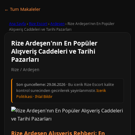
← Tum Makaleler
Ana Sayfa
›
Rize Escort
›
Ardeşen
›
Rize Ardeşen'nın En Popüler
Alışveriş Caddeleri ve Tarihi Pazarları
Rize Ardeşen'nın En Popüler
Alışveriş Caddeleri ve Tarihi
Pazarları
Rize / Ardeşen
Son guncelleme:
29.06.2026
· Bu icerik Rize Escort kalite
kontrol surecinden gecirilerek yayinlanmistir.
Icerik
Politikasi
·
Ihlal Bildir
Rize Ardeşen Alışveriş Rehberi: En