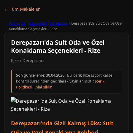
← Tum Makaleler
Ana Sayfa
›
Rize Escort
›
Derepazarı
›
Derepazarı'da Suit Oda ve Özel
Konaklama Seçenekleri - Rize
Derepazarı'da Suit Oda ve Özel
Konaklama Seçenekleri - Rize
Rize / Derepazarı
Son guncelleme:
30.04.2026
· Bu icerik Rize Escort kalite
kontrol surecinden gecirilerek yayinlanmistir.
Icerik
Politikasi
·
Ihlal Bildir
Derepazarı'nda Gizli Kalmış Lüks: Suit
Oda ve Özel Konaklama Rehberi