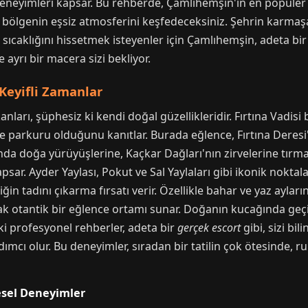
eneyimleri kapsar. Bu rehberde, Çamlıhemşin'in en popüler
 bölgenin eşsiz atmosferini keşfedeceksiniz. Şehrin karm
sıcaklığını hissetmek isteyenler için Çamlıhemşin, adeta bir 
e ayrı bir macera sizi bekliyor.
Keyifli Zamanlar
arı, şüphesiz ki kendi doğal güzellikleridir. Fırtına Vadis
 parkuru olduğunu kanıtlar. Burada eğlence, Fırtına Deresi'
da doğa yürüyüşlerine, Kaçkar Dağları'nın zirvelerine tırman
sar. Ayder Yaylası, Pokut ve Sal Yaylaları gibi ikonik noktala
n tadını çıkarma fırsatı verir. Özellikle bahar ve yaz ayların
rak otantik bir eğlence ortamı sunar. Doğanın kucağında ge
i profesyonel rehberler, adeta bir
gerçek escort
gibi, sizi bi
ımcı olur. Bu deneyimler, sıradan bir tatilin çok ötesinde, r
esel Deneyimler