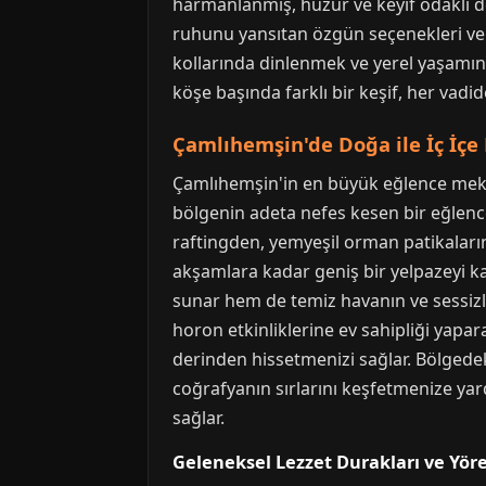
harmanlanmış, huzur ve keyif odaklı d
ruhunu yansıtan özgün seçenekleri ve
kollarında dinlenmek ve yerel yaşamın 
köşe başında farklı bir keşif, her vadid
Çamlıhemşin'de Doğa ile İç İçe 
Çamlıhemşin'in en büyük eğlence mekanl
bölgenin adeta nefes kesen bir eğlence
raftingden, yemyeşil orman patikaların
akşamlara kadar geniş bir yelpazeyi kap
sunar hem de temiz havanın ve sessizliği
horon etkinliklerine ev sahipliği yapa
derinden hissetmenizi sağlar. Bölgedek
coğrafyanın sırlarını keşfetmenize yard
sağlar.
Geleneksel Lezzet Durakları ve Yör