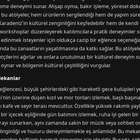
renme deneyimi sunar. Ahşap oyma, bakır işleme, yöresel doku
 bu atölyeler, hem ürünlerin sergilendiği hem de yapım süreçl
aradeniz'in kültürel zenginliğini keşfedebilir hem de kendi e
eli workshoplar düzenleyerek katılımcılara pratik deneyimler sun
i edinmek isteyenler için oldukça cazip bir eğlence seçeneğid
da bu zanaatların yaşatılmasına da katkı sağlar. Bu atölyele
aretçilerini ağırlar ve onlara unutulmaz bir kültürel deneyim su
ynar ve bölgenin kültürel çeşitliliğini vurgular.
Mekanlar
encesi, büyük şehirlerdeki gibi hareketli gece kulüpleri 
i'nin üzerine düşen kızıl ve mor tonları izlemek, başlı başına
kafe ve seyir terası mevcuttur. Özellikle yüksek rakımlı yay
ir içecek eşliğinde gün batımını izlemek, ruha iyi gelen bir a
zarayı sunarken, aynı zamanda sakin bir müzik veya sohbet o
inginliği ve huzuru deneyimlemekle eş anlamlıdır. Bu meka
yeniden bağlantı kurmak isteyenler için idealdir. Burada, şe