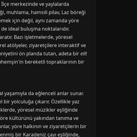
 İlçe merkezinde ve yaylalarda
ği, muhlama, hamsili pilav, Laz böreği
 yemek için değil, aynı zamanda yöre
de ideal buluşma noktalarıdır.
ratır. Bazı işletmelerde, yöresel
el atölyeler, ziyaretçilere interaktif ve
niyetini ön planda tutan, adeta bir
elit
ıhemşin'in bereketli topraklarının bir
l yaşamıyla da eğlenceli anlar sunar.
 bir yolculuğa çıkarır. Özellikle yaz
iklerde, yöresel müzikler eşliğinde
re yöre kültürünü yakından tanıma ve
ar, yöre halkının ve ziyaretçilerin bir
enmiş bir Karadeniz çayı eşliğinde,