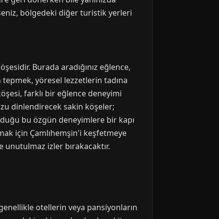
niz, bölgedeki diğer turistik yerleri
öşesidir. Burada aradığınız eğlence,
tepmek, yöresel lezzetlerin tadına
öşesi, farklı bir eğlence deneyimi
uzu dinlendirecek sakin köşeler;
nduğu bu özgün deneyimlere bir kapı
umak için Çamlıhemşin'i keşfetmeye
e unutulmaz izler bırakacaktır.
nellikle otellerin veya pansiyonların