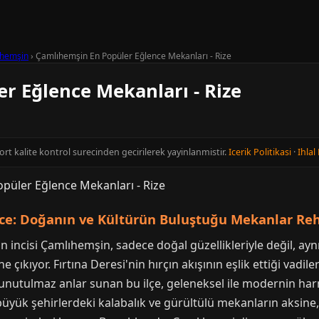
ıhemşin
›
Çamlıhemşin En Popüler Eğlence Mekanları - Rize
r Eğlence Mekanları - Rize
cort kalite kontrol surecinden gecirilerek yayinlanmistir.
Icerik Politikasi
·
Ihlal 
ce: Doğanın ve Kültürün Buluştuğu Mekanlar Re
in incisi Çamlıhemşin, sadece doğal güzellikleriyle değil, a
çıkıyor. Fırtına Deresi'nin hırçın akışının eşlik ettiği vadile
 unutulmaz anlar sunan bu ilçe, geleneksel ile modernin har
yük şehirlerdeki kalabalık ve gürültülü mekanların aksine, d