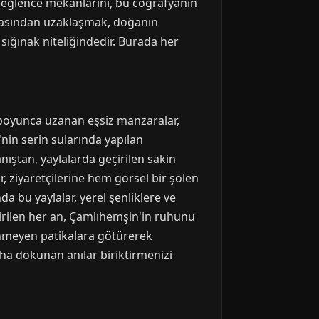
 eğlence mekanlarını, bu coğrafyanın
aşasından uzaklaşmak, doğanın
sığınak niteliğindedir. Burada her
i boyunca uzanan eşsiz manzaralar,
nin serin sularında yapılan
ıştan, yaylalarda geçirilen sakin
r, ziyaretçilerine hem görsel bir şölen
da bu yaylalar, yerel şenliklere ve
çirilen her an, Çamlıhemşin'in ruhunu
linmeyen patikalara götürerek
uha dokunan anılar biriktirmenizi