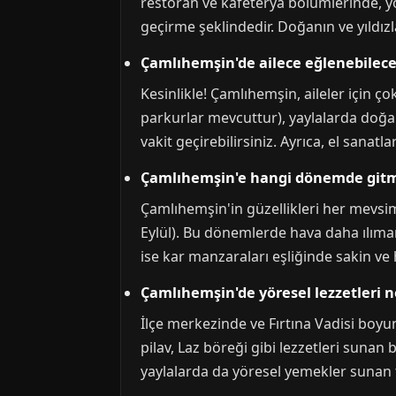
restoran ve kafeterya bölümlerinde, yö
geçirme şeklindedir. Doğanın ve yıldızl
Çamlıhemşin'de ailece eğlenebilec
Kesinlikle! Çamlıhemşin, aileler için ç
parkurlar mevcuttur), yaylalarda doğa y
vakit geçirebilirsiniz. Ayrıca, el sanatla
Çamlıhemşin'e hangi dönemde gitme
Çamlıhemşin'in güzellikleri her mevsim 
Eylül). Bu dönemlerde hava daha ılıman o
ise kar manzaraları eşliğinde sakin ve
Çamlıhemşin'de yöresel lezzetleri n
İlçe merkezinde ve Fırtına Vadisi boy
pilav, Laz böreği gibi lezzetleri sunan
yaylalarda da yöresel yemekler sunan te