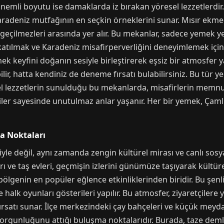
emli boyutu ise damaklarda iz bırakan yöresel lezzetlerdir.
Karadeniz mutfağının en seçkin örneklerini sunar. Mısır ekme
vazgeçilmezleri arasında yer alır. Bu mekanlar, sadece yemek
atılmak ve Karadeniz misafirperverliğini deneyimlemek için 
ek keyfini doğanın sesiyle birleştirerek eşsiz bir atmosfer ya
ir, hatta kendiniz de deneme fırsatı bulabilirsiniz. Bu tür yer
sel lezzetlerin sunulduğu bu mekanlarda, misafirlerin memnu
ciler sayesinde unutulmaz anlar yaşanır. Her bir yemek, Çaml
ma Noktaları
yle değil, aynı zamanda zengin kültürel mirası ve canlı sosya
ı ve taş evleri, geçmişin izlerini günümüze taşıyarak kültürel
bölgenin en popüler eğlence etkinliklerinden biridir. Bu şenl
ve halk oyunları gösterileri yapılır. Bu atmosfer, ziyaretçile
satı sunar. İlçe merkezindeki çay bahçeleri ve küçük meydanl
yorgunluğunu attığı buluşma noktalarıdır. Burada, taze deml