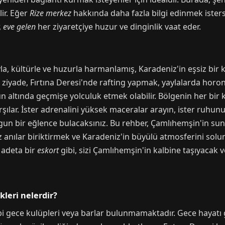
lir. Eğer
Rize merkez
hakkında daha fazla bilgi edinmek isterse
,
eve gelen
her ziyaretçiye huzur ve dinginlik vaat eder.
a, kültürle ve huzurla harmanlamış, Karadeniz'in eşsiz bir k
iyade, Fırtına Deresi'nde rafting yapmak, yaylalarda horon 
altında geçmişe yolculuk etmek olabilir. Bölgenin her bir k
rşılar. İster adrenalini yüksek maceralar arayın, ister ruhun
un bir eğlence bulacaksınız. Bu rehber, Çamlıhemşin'in su
anılar biriktirmek ve Karadeniz'in büyülü atmosferini sol
 adeta bir
eskort
gibi, sizi Çamlıhemşin'in kalbine taşıyacak v
leri nelerdir?
 gece kulüpleri veya barlar bulunmamaktadır. Gece hayatı ge