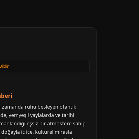
Bildir
hberi
ynı zamanda ruhu besleyen otantik
rde, yemyeşil yaylalarda ve tarihi
manlandığı eşsiz bir atmosfere sahip.
oğayla iç içe, kültürel mirasla