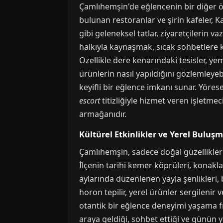
Çamlıhemşin'de eğlencenin bir diğer ön
bulunan restoranlar ve şirin kafeler, 
gibi geleneksel tatlar, ziyaretçilerin 
halkıyla kaynaşmak, sıcak sohbetlere k
Özellikle dere kenarındaki tesisler, yem
ürünlerin nasıl yapıldığını gözlemleyebil
keyifli bir eğlence imkanı sunar. Yöre
escort
titizliğiyle hizmet veren işletme
armağanıdır.
Kültürel Etkinlikler ve Yerel Buluş
Çamlıhemşin, sadece doğal güzellikleri
İlçenin tarihi kemer köprüleri, konaklar
aylarında düzenlenen yayla şenlikleri, 
horon tepilir, yerel ürünler sergilenir 
otantik bir eğlence deneyimi yaşama fır
araya geldiği, sohbet ettiği ve günün 