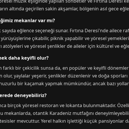
resel müzik eşliğinde yapılan sohbetler ve Fırtına Deresi 
arın altında geçirilen sakin akşamlar, bölgenin asıl gece eğle
eğimiz mekanlar var mı?
ok sayıda eğlence seçeneği sunar. Fırtına Deresi'nde ailece ra
ürüyüşlerine çıkabilir, piknik yapabilir ve yöresel yemekleri
rı atölyeleri ve yöresel şenlikler de aileler için kültürel ve eğl
k daha keyifli olur?
farklı bir çekicilik sunsa da, en popüler ve keyifli dönemler
lur, yaylalar yeşerir, şenlikler düzenlenir ve doğa sporları i
 huzurlu bir kaçamak yapmak mümkündür, ancak bazı yollar ka
erede deneyebiliriz?
unca birçok yöresel restoran ve lokanta bulunmaktadır. Özel
 bu mekanlarda, otantik Karadeniz mutfağını deneyimleyebilir
sisler mevcuttur. Yerel halkın işlettiği küçük pansiyonlar da