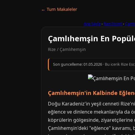
← Tum Makaleler
Ana Sayfa
›
Rize Escort
›
Çaml
Çamlıhemşin En Popüle
Rize / Çamlıhemşin
Son guncelleme:
01.05.2026
· Bu icerik Rize Es
Çamlıhemşin'in Kalbinde Eğlen
Doğu Karadeniz'in yeşil cenneti Rize'n
eğlence ve dinlence mekanlarıyla da öne 
köprülerin gölgesinde, ziyaretçilerine
Çamlıhemşin'deki "eğlence" kavramı, bü