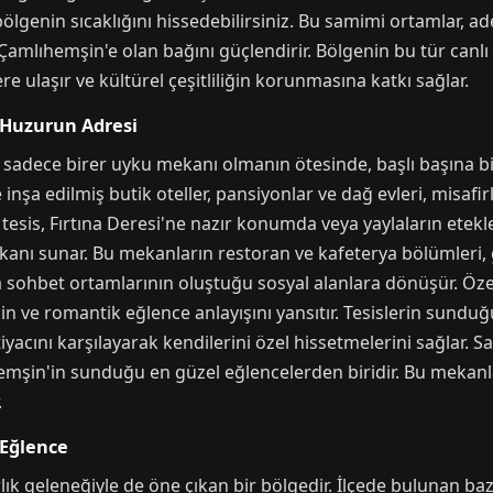
bölgenin sıcaklığını hissedebilirsiniz. Bu samimi ortamlar, ad
Çamlıhemşin'e olan bağını güçlendirir. Bölgenin bu tür canlı
re ulaşır ve kültürel çeşitliliğin korunmasına katkı sağlar.
 Huzurun Adresi
 sadece birer uyku mekanı olmanın ötesinde, başlı başına bi
inşa edilmiş butik oteller, pansiyonlar ve dağ evleri, misafi
 tesis, Fırtına Deresi'ne nazır konumda veya yaylaların etek
anı sunar. Bu mekanların restoran ve kafeterya bölümleri, g
 sohbet ortamlarının oluştuğu sosyal alanlara dönüşür. Özel
n ve romantik eğlence anlayışını yansıtır. Tesislerin sunduğ
iyacını karşılayarak kendilerini özel hissetmelerini sağlar. S
mşin'in sunduğu en güzel eğlencelerden biridir. Bu mekanlar
.
 Eğlence
ık geleneğiyle de öne çıkan bir bölgedir. İlçede bulunan bazı