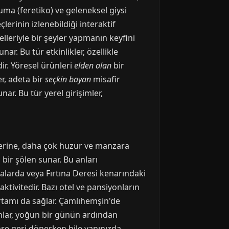
ma (feretiko) ve geleneksel giysi
erinin izlenebildiği interaktif
lleriyle bir şeyler yapmanın keyfini
ar. Bu tür etkinlikler, özellikle
ir. Yöresel ürünleri
elden alan
bir
r, adeta bir
seçkin bayan
misafir
nar. Bu tür yerel girişimler,
yerine, daha çok huzur ve manzara
 bir şölen sunar. Bu anları
lalarda veya Fırtına Deresi kenarındaki
ktivitedir. Bazı otel ve pansiyonların
rtamı da sağlar. Çamlıhemşin'de
nlar, yoğun bir günün ardından
hre geri dönerken bile yanınızda