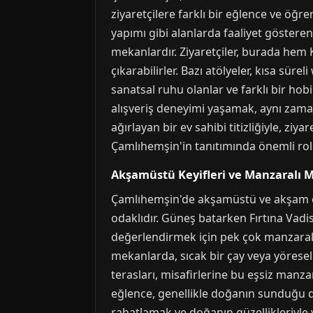
ziyaretçilere farklı bir eğlence ve öğ
yapımı gibi alanlarda faaliyet gösteren
mekanlardır. Ziyaretçiler, burada hem K
çıkarabilirler. Bazı atölyeler, kısa sür
sanatsal ruhu olanlar ve farklı bir hob
alışveriş deneyimi yaşamak, aynı zaman
ağırlayan bir ev sahibi titizliğiyle, ziy
Çamlıhemşin'in tanıtımında önemli rol o
Akşamüstü Keyifleri ve Manzaralı 
Çamlıhemşin'de akşamüstü ve akşam eğl
odaklıdır. Güneş batarken Fırtına Vadis
değerlendirmek için pek çok manzaralı 
mekanlarda, sıcak bir çay veya yöresel b
terasları, misafirlerine bu eşsiz man
eğlence, genellikle doğanın sunduğu d
rahatlamak ve doğanın güzellikleriyle 