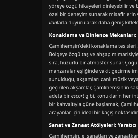
yöreye özgü hikayeleri dinleyebilir ve 
özel bir deneyim sunarak misafirlerin 
ilan
larla duyurularak daha geniş kitlele
Konaklama ve Dinlence Mekanları:
Çamlıhemşin'deki konaklama tesisleri,
Bölgeye özgü taş ve ahşap mimarisiyle 
sıra, huzurlu bir atmosfer sunar. Çoğu
manzaralar eşliğinde vakit geçirme imk
sunulduğu, akşamları canlı müzik veya
geçirilen akşamlar, Çamlıhemşin'in saki
adeta bir
escort
gibi, konukların her iht
bir kahvaltıyla güne başlamak, Çamlıhe
arayanlar için ideal bir kaçış noktasıdır
Sanat ve Zanaat Atölyeleri: Yaratıcı
Çamlıhemşin, el sanatları ve zanaatkarl